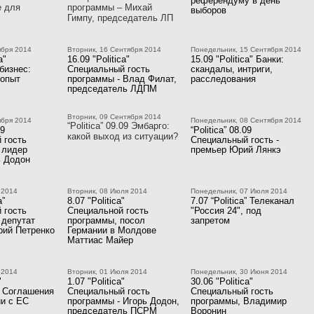
референдуму в день
е для
программы – Михай
выборов
Гимпу, председатель ЛП
ября 2014
Вторник, 16 Сентября 2014
Понедельник, 15 Сентября 2014
a"
16.09 "Politica"
15.09 "Politica" Банки:
бизнес:
Специальный гость
скандалы, интриги,
 опыт
программы - Влад Филат,
расследования
председатель ЛДПМ
Вторник, 09 Сентября 2014
ября 2014
Понедельник, 08 Сентября 2014
“Politica” 09.09 Эмбарго:
09
“Politica” 08.09
какой выход из ситуации?
 гость
Специальный гость -
 лидер
премьер Юрий Лянкэ
 Додон
 2014
Вторник, 08 Июля 2014
Понедельник, 07 Июля 2014
a”
8.07 "Politica"
7.07 “Politica” Телеканал
 гость
Специальной гость
"Россия 24", под
 депутат
программы, посол
запретом
рий Петренко
Германии в Молдове
Маттиас Майер
 2014
Вторник, 01 Июля 2014
Понедельник, 30 Июня 2014
"
1.07 "Politica"
30.06 "Politica"
 Соглашения
Специальный гость
Специальный гость
ии с ЕС
программы - Игорь Додон,
программы, Владимир
председатель ПСРМ
Воронин