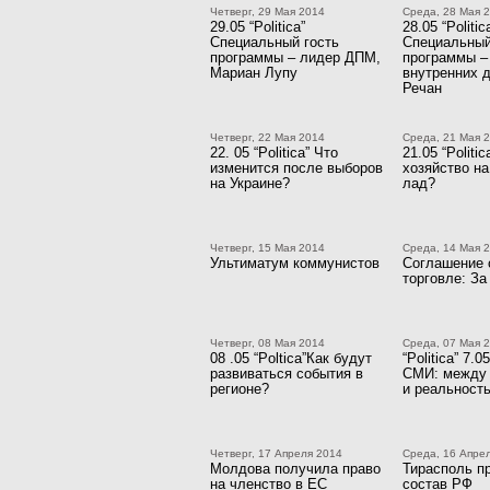
Четверг, 29 Мая 2014
Среда, 28 Мая 
29.05 “Politica”
28.05 “Politic
Специальный гость
Специальный
программы – лидер ДПМ,
программы –
Мариан Лупу
внутренних 
Речан
Четверг, 22 Мая 2014
Среда, 21 Мая 
22. 05 “Politica” Что
21.05 “Politi
изменится после выборов
хозяйство на
на Украине?
лад?
Четверг, 15 Мая 2014
Среда, 14 Мая 
Ультиматум коммунистов
Соглашение 
торговле: За
Четверг, 08 Мая 2014
Среда, 07 Мая 
08 .05 “Poltica”Как будут
“Politica” 7.
развиваться события в
СМИ: между
регионе?
и реальност
Четверг, 17 Апреля 2014
Среда, 16 Апре
Молдова получила право
Тирасполь п
на членство в ЕС
состав РФ