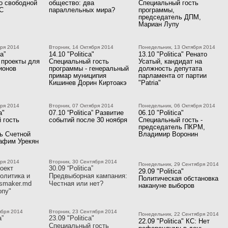
о свободной
общество: два
Специальный гость
ЕС
параллельных мира?
программы,
председатель ДПМ,
Мариан Лупу
бря 2014
Вторник, 14 Октября 2014
Понедельник, 13 Октября 2014
ca”
14.10 "Politica"
13.10 "Politica" Ренато
 проекты для
Специальный гость
Усатый, кандидат на
ионов
программы - генеральный
должность депутата
примар муниципия
парламента от партии
Кишинев Дорин Киртоакэ
"Patria"
бря 2014
Вторник, 07 Октября 2014
Понедельник, 06 Октября 2014
a"
07.10 “Politica” Развитие
06.10 "Politica"
 гость
событий после 30 ноября
Специальный гость -
председатель ПКРМ,
ь Счетной
Владимир Воронин
афим Урекян
бря 2014
Вторник, 30 Сентября 2014
Понедельник, 29 Сентября 2014
оект
30.09 “Politica”
29.09 "Politica"
олитика и
Предвыборная кампания:
Политическая обстановка
smaker.md
Честная или нет?
накануне выборов
опу"
ября 2014
Вторник, 23 Сентября 2014
Понедельник, 22 Сентября 2014
a”
23.09 "Politica"
22.09 "Politica" КС: Нет
Специальный гость