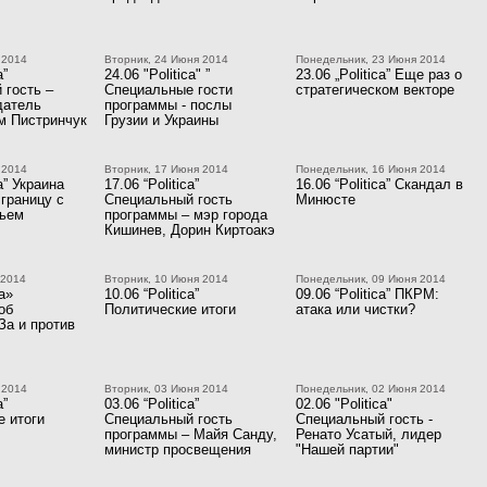
 2014
Вторник, 24 Июня 2014
Понедельник, 23 Июня 2014
a”
24.06 "Politica" ”
23.06 „Politica” Еще раз о
 гость –
Специальные гости
стратегическом векторе
датель
программы - послы
 Пистринчук
Грузии и Украины
 2014
Вторник, 17 Июня 2014
Понедельник, 16 Июня 2014
ca” Украина
17.06 “Politica”
16.06 “Politica” Скандал в
границу с
Специальный гость
Минюсте
вьем
программы – мэр города
Кишинев, Дорин Киртоакэ
 2014
Вторник, 10 Июня 2014
Понедельник, 09 Июня 2014
ca»
10.06 “Politica”
09.06 “Politica” ПКРМ:
об
Политические итоги
атака или чистки?
За и против
 2014
Вторник, 03 Июня 2014
Понедельник, 02 Июня 2014
a”
03.06 “Politica”
02.06 "Politica"
е итоги
Специальный гость
Специальный гость -
программы – Майя Санду,
Ренато Усатый, лидер
министр просвещения
"Нашей партии"