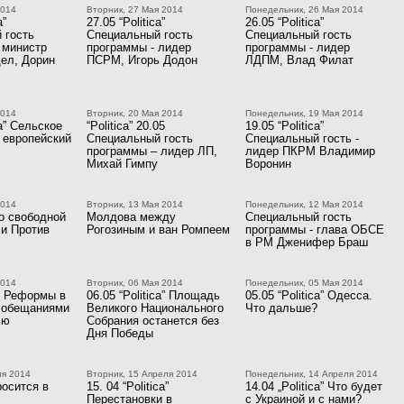
2014
Вторник, 27 Мая 2014
Понедельник, 26 Мая 2014
a”
27.05 “Politica”
26.05 “Politica”
 гость
Специальный гость
Специальный гость
 министр
программы - лидер
программы - лидер
дел, Дорин
ПСРМ, Игорь Додон
ЛДПМ, Влад Филат
2014
Вторник, 20 Мая 2014
Понедельник, 19 Мая 2014
ca” Сельское
“Politica” 20.05
19.05 “Politica”
 европейский
Специальный гость
Специальный гость -
программы – лидер ЛП,
лидер ПКРМ Владимир
Михай Гимпу
Воронин
2014
Вторник, 13 Мая 2014
Понедельник, 12 Мая 2014
о свободной
Молдова между
Специальный гость
 и Против
Рогозиным и ван Ромпеем
программы - глава ОБСЕ
в РМ Дженифер Браш
2014
Вторник, 06 Мая 2014
Понедельник, 05 Мая 2014
05 Реформы в
06.05 “Politica” Площадь
05.05 “Politica” Одесса.
 обещаниями
Великого Национального
Что дальше?
ью
Собрания останется без
Дня Победы
ля 2014
Вторник, 15 Апреля 2014
Понедельник, 14 Апреля 2014
росится в
15. 04 “Politica”
14.04 „Politica” Что будет
Перестановки в
с Украиной и с нами?