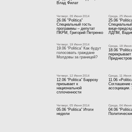
Влад Филат
Четверг, 26 Июня 2014
Среда, 25 Июня
26.06 "Politica"
25.06 “Politic
Специальный гость
Специальный
программы – депутат
вице-предсе
ПКРМ, Григорий Петренко
ЛДПМ, Вадим
Четверг, 19 Июня 2014
Среда, 18 Июня
19.06 “Politica” Как будут
18.06 “Politi
голосовать граждане
перекрывает 
Молдовы за границей?
Приднестро
Четверг, 12 Июня 2014
Среда, 11 Июня
12.06 “Politica” Баррозу
11.06 «Politi
призывает к
Соглашение 
национальной
ассоциации. 
сплоченности
Четверг, 05 Июня 2014
Среда, 04 Июня
05.06 “Politica” Итоги
04.06 “Politic
недели
Политически