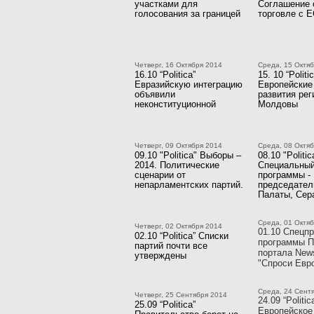
участками для
Соглашение 
голосования за границей
торговле с 
Четверг, 16 Октября 2014
Среда, 15 Октя
16.10 “Politica”
15. 10 “Politi
Евразийскую интеграцию
Европейские
объявили
развития рег
неконституционной
Молдовы
Четверг, 09 Октября 2014
Среда, 08 Октя
09.10 "Politica" Выборы –
08.10 "Politic
2014. Политические
Специальный
сценарии от
программы -
непарламентских партий.
председател
Палаты, Сер
Среда, 01 Октя
Четверг, 02 Октября 2014
01.10 Спецпр
02.10 “Politica” Списки
программы П
партий почти все
портала New
утверждены
"Спроси Евр
Среда, 24 Сент
Четверг, 25 Сентября 2014
24.09 “Politic
25.09 “Politica”
Европейское