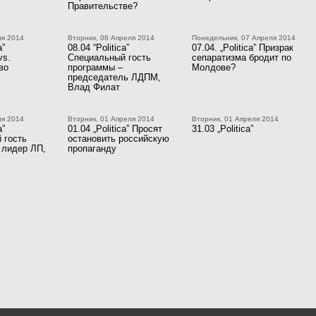
Правительстве?
ля 2014
Вторник, 08 Апреля 2014
Понедельник, 07 Апреля 2014
a”
08.04 “Politica”
07.04. „Politica” Призрак
vs.
Специальный гость
сепаратизма бродит по
во
программы –
Молдове?
председатель ЛДПМ,
Влад Филат
ля 2014
Вторник, 01 Апреля 2014
Вторник, 01 Апреля 2014
a”
01.04 „Politica” Просят
31.03 „Politica”
 гость
остановить российскую
 лидер ЛП,
пропаганду