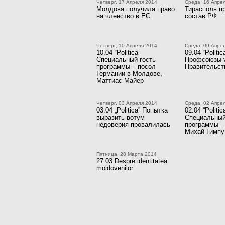
Четверг, 17 Апреля 2014
Среда, 16 Апре
Молдова получила право
Тирасполь п
на членство в ЕС
состав РФ
Четверг, 10 Апреля 2014
Среда, 09 Апре
10.04 “Politica”
09.04 “Politic
Специальный гость
Профсоюзы 
программы – посол
Правительст
Германии в Молдове,
Маттиас Майер
Четверг, 03 Апреля 2014
Среда, 02 Апре
03.04 „Politica” Попытка
02.04 “Politic
выразить вотум
Специальный
недоверия провалилась
программы –
Михай Гимпу
Пятница, 28 Марта 2014
27.03 Despre identitatea
moldovenilor