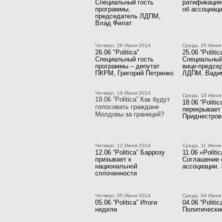
Специальный гость
ратификация
программы,
об ассоциац
председатель ЛДПМ,
Влад Филат
Четверг, 26 Июня 2014
Среда, 25 Июня
26.06 "Politica"
25.06 “Politic
Специальный гость
Специальный
программы – депутат
вице-предсе
ПКРМ, Григорий Петренко
ЛДПМ, Вадим
Четверг, 19 Июня 2014
Среда, 18 Июня
19.06 “Politica” Как будут
18.06 “Politi
голосовать граждане
перекрывает 
Молдовы за границей?
Приднестро
Четверг, 12 Июня 2014
Среда, 11 Июня
12.06 “Politica” Баррозу
11.06 «Politi
призывает к
Соглашение 
национальной
ассоциации. 
сплоченности
Четверг, 05 Июня 2014
Среда, 04 Июня
05.06 “Politica” Итоги
04.06 “Politic
недели
Политически