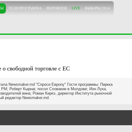
МЫ
ТЕЛЕПРОГРАММА
IREPORTER
LIVE
ВЫБОРЫ 2014
е о свободной торговле с ЕС
тала Newsmaker.md "Спроси Европу" Гости программы: Пиркка
 РМ; Роберт Кырнаг, посол Словакии в Молдове; Ион Лука,
зводителей вина; Роман Киркэ, директор Института рыночной
ый редактор Newsmaker.md.