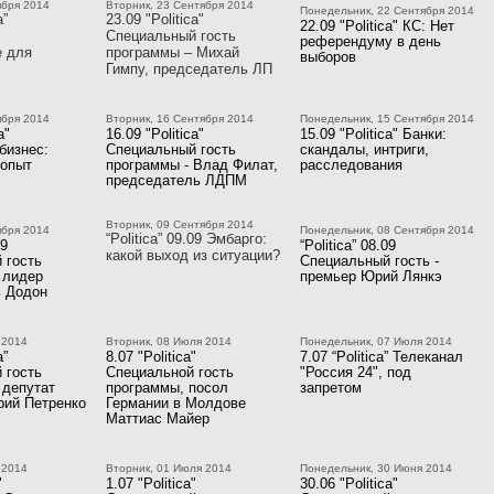
ября 2014
Вторник, 23 Сентября 2014
Понедельник, 22 Сентября 2014
a”
23.09 "Politica"
22.09 "Politica" КС: Нет
Специальный гость
референдуму в день
е для
программы – Михай
выборов
Гимпу, председатель ЛП
ября 2014
Вторник, 16 Сентября 2014
Понедельник, 15 Сентября 2014
a"
16.09 "Politica"
15.09 "Politica" Банки:
бизнес:
Специальный гость
скандалы, интриги,
 опыт
программы - Влад Филат,
расследования
председатель ЛДПМ
Вторник, 09 Сентября 2014
ября 2014
Понедельник, 08 Сентября 2014
“Politica” 09.09 Эмбарго:
09
“Politica” 08.09
какой выход из ситуации?
 гость
Специальный гость -
 лидер
премьер Юрий Лянкэ
 Додон
 2014
Вторник, 08 Июля 2014
Понедельник, 07 Июля 2014
a”
8.07 "Politica"
7.07 “Politica” Телеканал
 гость
Специальной гость
"Россия 24", под
 депутат
программы, посол
запретом
рий Петренко
Германии в Молдове
Маттиас Майер
 2014
Вторник, 01 Июля 2014
Понедельник, 30 Июня 2014
"
1.07 "Politica"
30.06 "Politica"