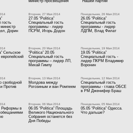
министр просвещения
"Нашей партии"
2014
Вторник, 27 Мая 2014
Понедельник, 26 Мая 2014
a”
27.05 “Politica”
26.05 “Politica”
 гость
Специальный гость
Специальный гость
 министр
программы - лидер
программы - лидер
дел, Дорин
ПСРМ, Игорь Додон
ЛДПМ, Влад Филат
2014
Вторник, 20 Мая 2014
Понедельник, 19 Мая 2014
ca” Сельское
“Politica” 20.05
19.05 “Politica”
 европейский
Специальный гость
Специальный гость -
программы – лидер ЛП,
лидер ПКРМ Владимир
Михай Гимпу
Воронин
2014
Вторник, 13 Мая 2014
Понедельник, 12 Мая 2014
о свободной
Молдова между
Специальный гость
 и Против
Рогозиным и ван Ромпеем
программы - глава ОБСЕ
в РМ Дженифер Браш
2014
Вторник, 06 Мая 2014
Понедельник, 05 Мая 2014
05 Реформы в
06.05 “Politica” Площадь
05.05 “Politica” Одесса.
 обещаниями
Великого Национального
Что дальше?
ью
Собрания останется без
Дня Победы