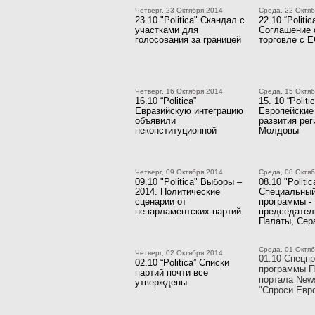
Четверг, 23 Октября 2014
Среда, 22 Октя
23.10 "Politica" Скандал с
22.10 “Politic
участками для
Соглашение 
голосования за границей
торговле с 
Четверг, 16 Октября 2014
Среда, 15 Октя
16.10 “Politica”
15. 10 “Politi
Евразийскую интеграцию
Европейские
объявили
развития рег
неконституционной
Молдовы
Четверг, 09 Октября 2014
Среда, 08 Октя
09.10 "Politica" Выборы –
08.10 "Politic
2014. Политические
Специальный
сценарии от
программы -
непарламентских партий.
председател
Палаты, Сер
Среда, 01 Октя
Четверг, 02 Октября 2014
01.10 Спецпр
02.10 “Politica” Списки
программы П
партий почти все
портала New
утверждены
"Спроси Евр