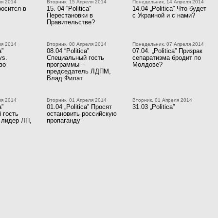
ля 2014
Вторник, 15 Апреля 2014
Понедельник, 14 Апреля 2014
росится в
15. 04 “Politica”
14.04 „Politica” Что будет
Перестановки в
с Украиной и с нами?
Правительстве?
ля 2014
Вторник, 08 Апреля 2014
Понедельник, 07 Апреля 2014
a”
08.04 “Politica”
07.04. „Politica” Призрак
vs.
Специальный гость
сепаратизма бродит по
во
программы –
Молдове?
председатель ЛДПМ,
Влад Филат
ля 2014
Вторник, 01 Апреля 2014
Вторник, 01 Апреля 2014
a”
01.04 „Politica” Просят
31.03 „Politica”
 гость
остановить российскую
 лидер ЛП,
пропаганду