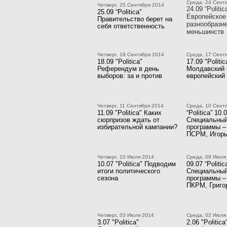
Среда, 24 Сент
Четверг, 25 Сентября 2014
24.09 “Politic
25.09 “Politica”
Европейское
Правительство берет на
разнообрази
себя ответственность
меньшинств
Четверг, 18 Сентября 2014
Среда, 17 Сент
18.09 "Politica"
17.09 "Politic
Референдум в день
Молдавский 
выборов: за и против
европейский
Четверг, 11 Сентября 2014
Среда, 10 Сент
11.09 "Politica" Каких
“Politica” 10.
сюрпризов ждать от
Специальный
избирательной кампании?
программы –
ПСРМ, Игорь
Четверг, 10 Июля 2014
Среда, 09 Июля
10.07 "Politica" Подводим
09.07 “Politic
итоги политического
Специальный
сезона
программы –
ПКРМ, Григо
Четверг, 03 Июля 2014
Среда, 02 Июля
3.07 "Politica"
2.06 "Politica