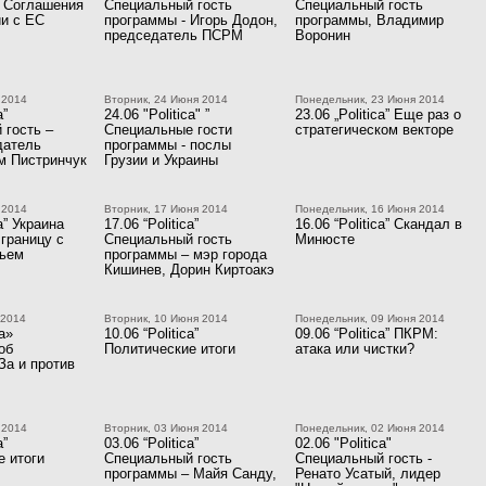
 Соглашения
Специальный гость
Специальный гость
ии с ЕС
программы - Игорь Додон,
программы, Владимир
председатель ПСРМ
Воронин
 2014
Вторник, 24 Июня 2014
Понедельник, 23 Июня 2014
a”
24.06 "Politica" ”
23.06 „Politica” Еще раз о
 гость –
Специальные гости
стратегическом векторе
датель
программы - послы
 Пистринчук
Грузии и Украины
 2014
Вторник, 17 Июня 2014
Понедельник, 16 Июня 2014
ca” Украина
17.06 “Politica”
16.06 “Politica” Скандал в
границу с
Специальный гость
Минюсте
вьем
программы – мэр города
Кишинев, Дорин Киртоакэ
 2014
Вторник, 10 Июня 2014
Понедельник, 09 Июня 2014
ca»
10.06 “Politica”
09.06 “Politica” ПКРМ:
об
Политические итоги
атака или чистки?
За и против
 2014
Вторник, 03 Июня 2014
Понедельник, 02 Июня 2014
a”
03.06 “Politica”
02.06 "Politica"
е итоги
Специальный гость
Специальный гость -
программы – Майя Санду,
Ренато Усатый, лидер