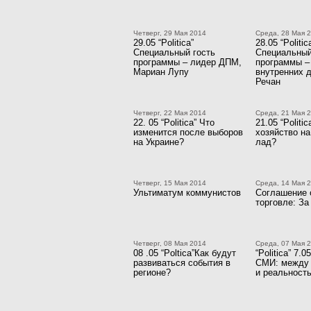
Четверг, 29 Мая 2014
Среда, 28 Мая 
29.05 “Politica”
28.05 “Politic
Специальный гость
Специальный
программы – лидер ДПМ,
программы –
Мариан Лупу
внутренних 
Речан
Четверг, 22 Мая 2014
Среда, 21 Мая 
22. 05 “Politica” Что
21.05 “Politi
изменится после выборов
хозяйство на
на Украине?
лад?
Четверг, 15 Мая 2014
Среда, 14 Мая 
Ультиматум коммунистов
Соглашение 
торговле: За
Четверг, 08 Мая 2014
Среда, 07 Мая 
08 .05 “Poltica”Как будут
“Politica” 7.
развиваться события в
СМИ: между
регионе?
и реальност