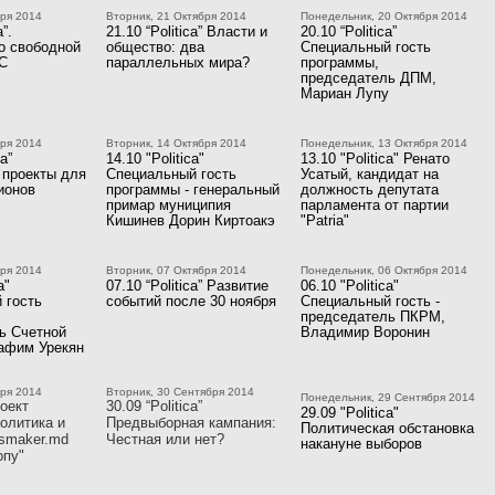
бря 2014
Вторник, 21 Октября 2014
Понедельник, 20 Октября 2014
a”.
21.10 “Politica” Власти и
20.10 “Politica”
о свободной
общество: два
Специальный гость
ЕС
параллельных мира?
программы,
председатель ДПМ,
Мариан Лупу
бря 2014
Вторник, 14 Октября 2014
Понедельник, 13 Октября 2014
ca”
14.10 "Politica"
13.10 "Politica" Ренато
 проекты для
Специальный гость
Усатый, кандидат на
ионов
программы - генеральный
должность депутата
примар муниципия
парламента от партии
Кишинев Дорин Киртоакэ
"Patria"
бря 2014
Вторник, 07 Октября 2014
Понедельник, 06 Октября 2014
a"
07.10 “Politica” Развитие
06.10 "Politica"
 гость
событий после 30 ноября
Специальный гость -
председатель ПКРМ,
ь Счетной
Владимир Воронин
афим Урекян
бря 2014
Вторник, 30 Сентября 2014
Понедельник, 29 Сентября 2014
оект
30.09 “Politica”
29.09 "Politica"
олитика и
Предвыборная кампания:
Политическая обстановка
smaker.md
Честная или нет?
накануне выборов
опу"