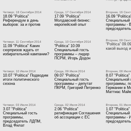
Четверг, 18 Сентября 2014
Среда, 17 Сентября 2014
Вторник, 16 Сент
18.09 "Politica"
17.09 "Politica"
16.09 "Politica
Референдум в день
Молдавский бизнес:
Специальный 
выборов: за и против
европейский опыт
программы - 
председател
Вторник, 09 Сент
Четверг, 11 Сентября 2014
Среда, 10 Сентября 2014
“Politica” 09.
11.09 "Politica" Каких
“Politica” 10.09
какой выход и
сюрпризов ждать от
Специальный гость
избирательной кампании?
программы – лидер
ПСРМ, Игорь Додон
Четверг, 10 Июля 2014
Среда, 09 Июля 2014
Вторник, 08 Июл
10.07 "Politica" Подводим
09.07 “Politica”
8.07 "Politica"
итоги политического
Специальный гость
Специальной 
сезона
программы – депутат
программы, п
ПКРМ, Григорий Петренко
Германии в М
Маттиас Май
Четверг, 03 Июля 2014
Среда, 02 Июля 2014
Вторник, 01 Июл
3.07 "Politica"
2.06 "Politica"
1.07 "Politica"
Специальный гость
ратификация Соглашения
Специальный 
программы,
об ассоциации с ЕС
программы - 
председатель ЛДПМ,
председател
Влад Филат