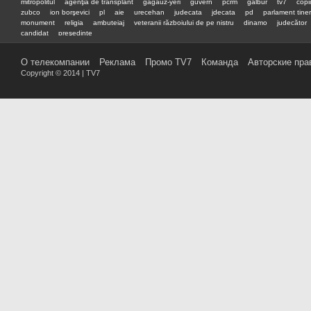
mitropolitul
agenţia de transplant
gagauz-yeri
guvern
pcrm
galbur
tv7
copii
zubco
ion borşevici
pl
aie
urecehan
judecata
jdecata
pd
parlament tiner
monument
religia
ambuteiaj
veteranii războiului de pe nistru
dinamo
judecător
candidat
preşedinte
О телекомпании
Реклама
Промо TV7
Команда
Авторские пра
Copyright © 2014 | TV7