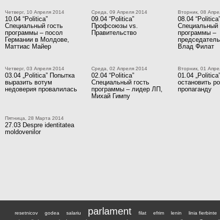
Четверг, 10 Апреля 2014
Среда, 09 Апреля 2014
Вторник, 08 Апре
10.04 “Politica”
09.04 “Politica”
08.04 “Politica
Специальный гость
Профсоюзы vs.
Специальный 
программы – посол
Правительство
программы –
Германии в Молдове,
председател
Маттиас Майер
Влад Филат
Четверг, 03 Апреля 2014
Среда, 02 Апреля 2014
Вторник, 01 Апре
03.04 „Politica” Попытка
02.04 “Politica”
01.04 „Politic
выразить вотум
Специальный гость
остановить р
недоверия провалилась
программы – лидер ЛП,
пропаганду
Михай Гимпу
Пятница, 28 Марта 2014
27.03 Despre identitatea
moldovenilor
parlament
resetnicov
godea
salariu
filat
efrim
lenin
linia fierbinte