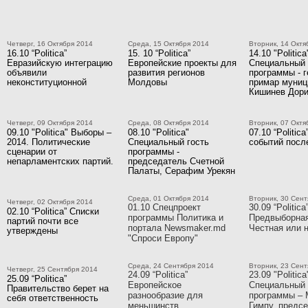
Четверг, 16 Октября 2014
Среда, 15 Октября 2014
Вторник, 14 Октя
16.10 “Politica”
15. 10 “Politica”
14.10 "Politica
Евразийскую интеграцию
Европейские проекты для
Специальный 
объявили
развития регионов
программы - 
неконституционной
Молдовы
примар муниц
Кишинев Дори
Четверг, 09 Октября 2014
Среда, 08 Октября 2014
Вторник, 07 Октя
09.10 "Politica" Выборы –
08.10 "Politica"
07.10 “Politic
2014. Политические
Специальный гость
событий посл
сценарии от
программы -
непарламентских партий.
председатель Счетной
Палаты, Серафим Урекян
Среда, 01 Октября 2014
Вторник, 30 Сент
Четверг, 02 Октября 2014
01.10 Спецпроект
30.09 “Politica
02.10 “Politica” Списки
программы Политика и
Предвыборная
партий почти все
портала Newsmaker.md
Честная или 
утверждены
"Спроси Европу"
Среда, 24 Сентября 2014
Вторник, 23 Сент
Четверг, 25 Сентября 2014
24.09 “Politica”
23.09 "Politica
25.09 “Politica”
Европейское
Специальный 
Правительство берет на
разнообразие для
программы – 
себя ответственность
меньшинств
Гимпу, предс