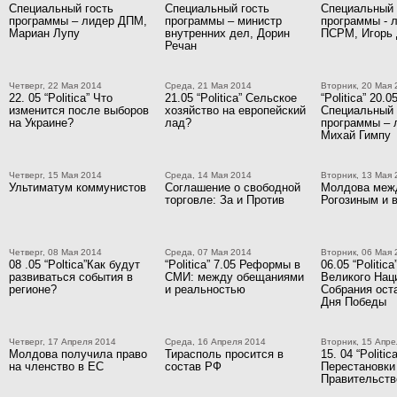
Специальный гость
Специальный гость
Специальный 
программы – лидер ДПМ,
программы – министр
программы - 
Мариан Лупу
внутренних дел, Дорин
ПСРМ, Игорь
Речан
Четверг, 22 Мая 2014
Среда, 21 Мая 2014
Вторник, 20 Мая 
22. 05 “Politica” Что
21.05 “Politica” Сельское
“Politica” 20.0
изменится после выборов
хозяйство на европейский
Специальный 
на Украине?
лад?
программы – 
Михай Гимпу
Четверг, 15 Мая 2014
Среда, 14 Мая 2014
Вторник, 13 Мая 
Ультиматум коммунистов
Соглашение о свободной
Молдова меж
торговле: За и Против
Рогозиным и 
Четверг, 08 Мая 2014
Среда, 07 Мая 2014
Вторник, 06 Мая 
08 .05 “Poltica”Как будут
“Politica” 7.05 Реформы в
06.05 “Politi
развиваться события в
СМИ: между обещаниями
Великого Нац
регионе?
и реальностью
Собрания ост
Дня Победы
Четверг, 17 Апреля 2014
Среда, 16 Апреля 2014
Вторник, 15 Апре
Молдова получила право
Тирасполь просится в
15. 04 “Politica
на членство в ЕС
состав РФ
Перестановки
Правительств