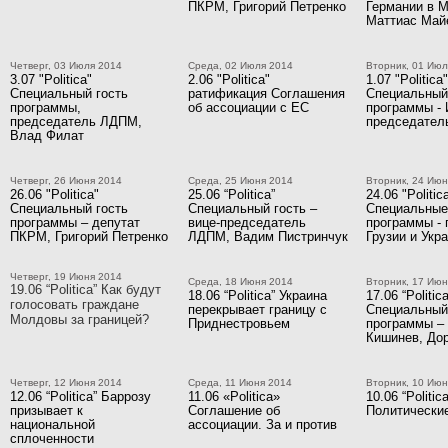
ПКРМ, Григорий Петренко
Германии в 
Маттиас Май
Четверг, 03 Июля 2014
Среда, 02 Июля 2014
Вторник, 01 Июл
3.07 "Politica"
2.06 "Politica"
1.07 "Politica"
Специальный гость
ратификация Соглашения
Специальный
программы,
об ассоциации с ЕС
программы - 
председатель ЛДПМ,
председате
Влад Филат
Четверг, 26 Июня 2014
Среда, 25 Июня 2014
Вторник, 24 Июн
26.06 "Politica"
25.06 “Politica”
24.06 "Politica
Специальный гость
Специальный гость –
Специальные
программы – депутат
вице-председатель
программы -
ПКРМ, Григорий Петренко
ЛДПМ, Вадим Пистринчук
Грузии и Укр
Четверг, 19 Июня 2014
Среда, 18 Июня 2014
Вторник, 17 Июн
19.06 “Politica” Как будут
18.06 “Politica” Украина
17.06 “Politica
голосовать граждане
перекрывает границу с
Специальный
Молдовы за границей?
Приднестровьем
программы – 
Кишинев, Дор
Четверг, 12 Июня 2014
Среда, 11 Июня 2014
Вторник, 10 Июн
12.06 “Politica” Баррозу
11.06 «Politica»
10.06 “Politica
призывает к
Соглашение об
Политические
национальной
ассоциации. За и против
сплоченности