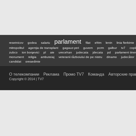
parlament
resetnicov
godea
salariu
filat
efrim
lenin
linia fierbinte
mitropolitul
agenţia de transplant
gagauz-yeri
guvern
pcrm
galbur
tv7
copii
zubco
ion borşevici
pl
aie
urecehan
judecata
jdecata
pd
parlament tiner
monument
religia
ambuteiaj
veteranii războiului de pe nistru
dinamo
judecător
candidat
preşedinte
О телекомпании
Реклама
Промо TV7
Команда
Авторские пра
Copyright © 2014 | TV7