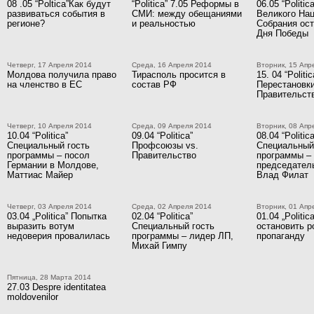
08 .05 “Poltica”Как будут
“Politica” 7.05 Реформы в
06.05 “Politi
развиваться события в
СМИ: между обещаниями
Великого На
регионе?
и реальностью
Собрания ост
Дня Победы
Четверг, 17 Апреля 2014
Среда, 16 Апреля 2014
Вторник, 15 Апр
Молдова получила право
Тирасполь просится в
15. 04 “Politic
на членство в ЕС
состав РФ
Перестановки
Правительст
Четверг, 10 Апреля 2014
Среда, 09 Апреля 2014
Вторник, 08 Апр
10.04 “Politica”
09.04 “Politica”
08.04 “Politica
Специальный гость
Профсоюзы vs.
Специальный
программы – посол
Правительство
программы –
Германии в Молдове,
председател
Маттиас Майер
Влад Филат
Четверг, 03 Апреля 2014
Среда, 02 Апреля 2014
Вторник, 01 Апр
03.04 „Politica” Попытка
02.04 “Politica”
01.04 „Politic
выразить вотум
Специальный гость
остановить 
недоверия провалилась
программы – лидер ЛП,
пропаганду
Михай Гимпу
Пятница, 28 Марта 2014
27.03 Despre identitatea
moldovenilor