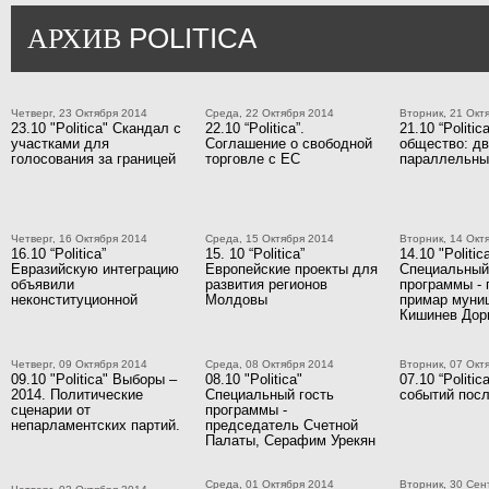
POLITICA
АРХИВ
Четверг, 23 Октября 2014
Среда, 22 Октября 2014
Вторник, 21 Окт
23.10 "Politica" Скандал с
22.10 “Politica”.
21.10 “Politic
участками для
Соглашение о свободной
общество: д
голосования за границей
торговле с ЕС
параллельны
Четверг, 16 Октября 2014
Среда, 15 Октября 2014
Вторник, 14 Окт
16.10 “Politica”
15. 10 “Politica”
14.10 "Politic
Евразийскую интеграцию
Европейские проекты для
Специальный
объявили
развития регионов
программы - 
неконституционной
Молдовы
примар муни
Кишинев Дор
Четверг, 09 Октября 2014
Среда, 08 Октября 2014
Вторник, 07 Окт
09.10 "Politica" Выборы –
08.10 "Politica"
07.10 “Politi
2014. Политические
Специальный гость
событий посл
сценарии от
программы -
непарламентских партий.
председатель Счетной
Палаты, Серафим Урекян
Среда, 01 Октября 2014
Вторник, 30 Сен