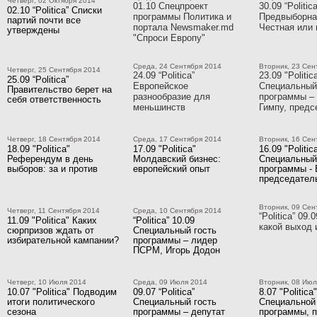
Четверг, 02 Октября 2014
01.10 Спецпроект
30.09 “Politica
02.10 “Politica” Списки
программы Политика и
Предвыборна
партий почти все
портала Newsmaker.md
Честная или 
утверждены
"Спроси Европу"
Среда, 24 Сентября 2014
Вторник, 23 Сен
Четверг, 25 Сентября 2014
24.09 “Politica”
23.09 "Politic
25.09 “Politica”
Европейское
Специальный
Правительство берет на
разнообразие для
программы –
себя ответственность
меньшинств
Гимпу, пред
Четверг, 18 Сентября 2014
Среда, 17 Сентября 2014
Вторник, 16 Сен
18.09 "Politica"
17.09 "Politica"
16.09 "Politic
Референдум в день
Молдавский бизнес:
Специальный
выборов: за и против
европейский опыт
программы - 
председате
Вторник, 09 Сен
Четверг, 11 Сентября 2014
Среда, 10 Сентября 2014
“Politica” 09.
11.09 "Politica" Каких
“Politica” 10.09
какой выход 
сюрпризов ждать от
Специальный гость
избирательной кампании?
программы – лидер
ПСРМ, Игорь Додон
Четверг, 10 Июля 2014
Среда, 09 Июля 2014
Вторник, 08 Июл
10.07 "Politica" Подводим
09.07 “Politica”
8.07 "Politica"
итоги политического
Специальный гость
Специальной 
сезона
программы – депутат
программы, 