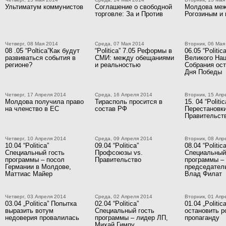
Ультиматум коммунистов
Соглашение о свободной
Молдова ме
торговле: За и Против
Рогозиным и
Четверг, 08 Мая 2014
Среда, 07 Мая 2014
Вторник, 06 Мая
08 .05 “Poltica”Как будут
“Politica” 7.05 Реформы в
06.05 “Politi
развиваться события в
СМИ: между обещаниями
Великого На
регионе?
и реальностью
Собрания ост
Дня Победы
Четверг, 17 Апреля 2014
Среда, 16 Апреля 2014
Вторник, 15 Апр
Молдова получила право
Тирасполь просится в
15. 04 “Politic
на членство в ЕС
состав РФ
Перестановки
Правительст
Четверг, 10 Апреля 2014
Среда, 09 Апреля 2014
Вторник, 08 Апр
10.04 “Politica”
09.04 “Politica”
08.04 “Politica
Специальный гость
Профсоюзы vs.
Специальный
программы – посол
Правительство
программы –
Германии в Молдове,
председател
Маттиас Майер
Влад Филат
Четверг, 03 Апреля 2014
Среда, 02 Апреля 2014
Вторник, 01 Апр
03.04 „Politica” Попытка
02.04 “Politica”
01.04 „Politic
выразить вотум
Специальный гость
остановить 
недоверия провалилась
программы – лидер ЛП,
пропаганду
Михай Гимпу