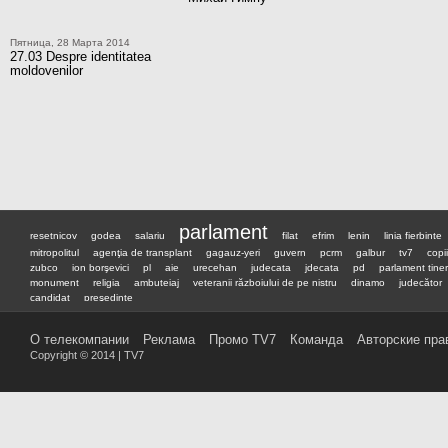
Пятница, 28 Марта 2014
27.03 Despre identitatea
moldovenilor
parlament
resetnicov
godea
salariu
filat
efrim
lenin
linia fierbinte
mitropolitul
agenţia de transplant
gagauz-yeri
guvern
pcrm
galbur
tv7
copii
zubco
ion borşevici
pl
aie
urecehan
judecata
jdecata
pd
parlament tiner
monument
religia
ambuteiaj
veteranii războiului de pe nistru
dinamo
judecător
candidat
preşedinte
О телекомпании
Реклама
Промо TV7
Команда
Авторские пра
Copyright © 2014 | TV7