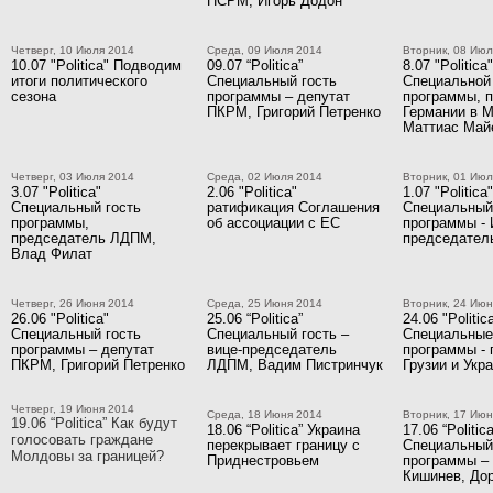
ПСРМ, Игорь Додон
Четверг, 10 Июля 2014
Среда, 09 Июля 2014
Вторник, 08 Июл
10.07 "Politica" Подводим
09.07 “Politica”
8.07 "Politica"
итоги политического
Специальный гость
Специальной 
сезона
программы – депутат
программы, 
ПКРМ, Григорий Петренко
Германии в 
Маттиас Май
Четверг, 03 Июля 2014
Среда, 02 Июля 2014
Вторник, 01 Июл
3.07 "Politica"
2.06 "Politica"
1.07 "Politica"
Специальный гость
ратификация Соглашения
Специальный
программы,
об ассоциации с ЕС
программы - 
председатель ЛДПМ,
председате
Влад Филат
Четверг, 26 Июня 2014
Среда, 25 Июня 2014
Вторник, 24 Июн
26.06 "Politica"
25.06 “Politica”
24.06 "Politica
Специальный гость
Специальный гость –
Специальные
программы – депутат
вице-председатель
программы -
ПКРМ, Григорий Петренко
ЛДПМ, Вадим Пистринчук
Грузии и Укр
Четверг, 19 Июня 2014
Среда, 18 Июня 2014
Вторник, 17 Июн
19.06 “Politica” Как будут
18.06 “Politica” Украина
17.06 “Politica
голосовать граждане
перекрывает границу с
Специальный
Молдовы за границей?
Приднестровьем
программы – 
Кишинев, Дор