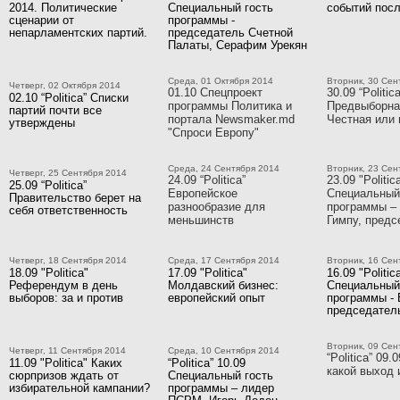
2014. Политические
Специальный гость
событий посл
сценарии от
программы -
непарламентских партий.
председатель Счетной
Палаты, Серафим Урекян
Среда, 01 Октября 2014
Вторник, 30 Сен
Четверг, 02 Октября 2014
01.10 Спецпроект
30.09 “Politica
02.10 “Politica” Списки
программы Политика и
Предвыборна
партий почти все
портала Newsmaker.md
Честная или 
утверждены
"Спроси Европу"
Среда, 24 Сентября 2014
Вторник, 23 Сен
Четверг, 25 Сентября 2014
24.09 “Politica”
23.09 "Politic
25.09 “Politica”
Европейское
Специальный
Правительство берет на
разнообразие для
программы –
себя ответственность
меньшинств
Гимпу, пред
Четверг, 18 Сентября 2014
Среда, 17 Сентября 2014
Вторник, 16 Сен
18.09 "Politica"
17.09 "Politica"
16.09 "Politic
Референдум в день
Молдавский бизнес:
Специальный
выборов: за и против
европейский опыт
программы - 
председате
Вторник, 09 Сен
Четверг, 11 Сентября 2014
Среда, 10 Сентября 2014
“Politica” 09.
11.09 "Politica" Каких
“Politica” 10.09
какой выход 
сюрпризов ждать от
Специальный гость
избирательной кампании?
программы – лидер