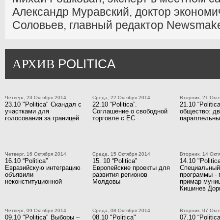
Александр Муравский, доктор экономи
Соловьев, главный редактор Newsmake
POLITICA
АРХИВ
Четверг, 23 Октября 2014
Среда, 22 Октября 2014
Вторник, 21 Окт
23.10 "Politica" Скандал с
22.10 “Politica”.
21.10 “Politic
участками для
Соглашение о свободной
общество: д
голосования за границей
торговле с ЕС
параллельны
Четверг, 16 Октября 2014
Среда, 15 Октября 2014
Вторник, 14 Окт
16.10 “Politica”
15. 10 “Politica”
14.10 "Politic
Евразийскую интеграцию
Европейские проекты для
Специальный
объявили
развития регионов
программы - 
неконституционной
Молдовы
примар муни
Кишинев Дор
Четверг, 09 Октября 2014
Среда, 08 Октября 2014
Вторник, 07 Окт
09.10 "Politica" Выборы –
08.10 "Politica"
07.10 “Politi