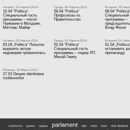
Четверг, 10 Апреля 2014
Среда, 09 Апреля 2014
Вторник, 08 Апре
10.04 “Politica”
09.04 “Politica”
08.04 “Politica
Специальный гость
Профсоюзы vs.
Специальный 
программы – посол
Правительство
программы –
Германии в Молдове,
председател
Маттиас Майер
Влад Филат
Четверг, 03 Апреля 2014
Среда, 02 Апреля 2014
Вторник, 01 Апре
03.04 „Politica” Попытка
02.04 “Politica”
01.04 „Politic
выразить вотум
Специальный гость
остановить р
недоверия провалилась
программы – лидер ЛП,
пропаганду
Михай Гимпу
Пятница, 28 Марта 2014
27.03 Despre identitatea
moldovenilor
parlament
resetnicov
godea
salariu
filat
efrim
lenin
linia fierbinte