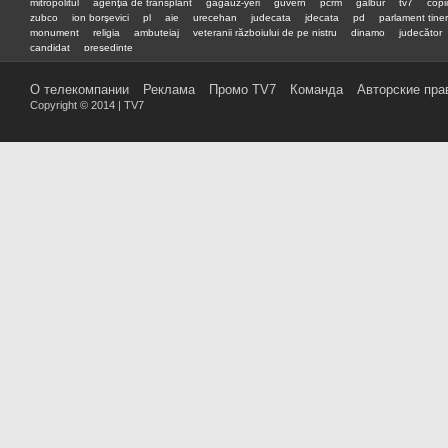
mitropolitul
agenţia de transplant
gagauz-yeri
guvern
pcrm
galbur
tv7
copii
zubco
ion borşevici
pl
aie
urecehan
judecata
jdecata
pd
parlament tiner
monument
religia
ambuteiaj
veteranii războiului de pe nistru
dinamo
judecător
candidat
preşedinte
О телекомпании
Реклама
Промо TV7
Команда
Авторские пра
Copyright © 2014 | TV7