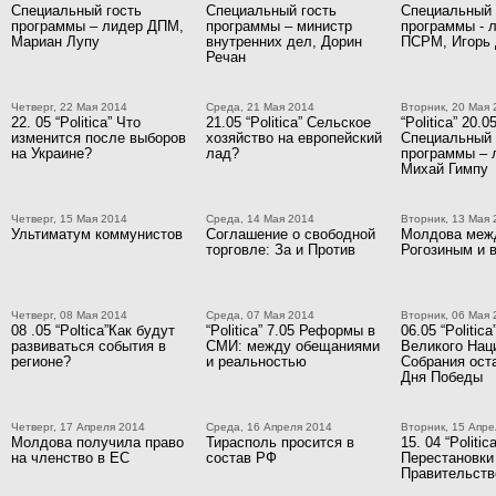
Специальный гость
Специальный гость
Специальный 
программы – лидер ДПМ,
программы – министр
программы - 
Мариан Лупу
внутренних дел, Дорин
ПСРМ, Игорь
Речан
Четверг, 22 Мая 2014
Среда, 21 Мая 2014
Вторник, 20 Мая 
22. 05 “Politica” Что
21.05 “Politica” Сельское
“Politica” 20.0
изменится после выборов
хозяйство на европейский
Специальный 
на Украине?
лад?
программы – 
Михай Гимпу
Четверг, 15 Мая 2014
Среда, 14 Мая 2014
Вторник, 13 Мая 
Ультиматум коммунистов
Соглашение о свободной
Молдова меж
торговле: За и Против
Рогозиным и 
Четверг, 08 Мая 2014
Среда, 07 Мая 2014
Вторник, 06 Мая 
08 .05 “Poltica”Как будут
“Politica” 7.05 Реформы в
06.05 “Politi
развиваться события в
СМИ: между обещаниями
Великого Нац
регионе?
и реальностью
Собрания ост
Дня Победы
Четверг, 17 Апреля 2014
Среда, 16 Апреля 2014
Вторник, 15 Апре
Молдова получила право
Тирасполь просится в
15. 04 “Politica
на членство в ЕС
состав РФ
Перестановки
Правительств