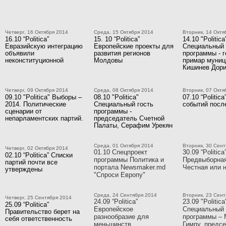
Четверг, 16 Октября 2014
Среда, 15 Октября 2014
Вторник, 14 Октя
16.10 “Politica”
15. 10 “Politica”
14.10 "Politica
Евразийскую интеграцию
Европейские проекты для
Специальный 
объявили
развития регионов
программы - 
неконституционной
Молдовы
примар муниц
Кишинев Дори
Четверг, 09 Октября 2014
Среда, 08 Октября 2014
Вторник, 07 Октя
09.10 "Politica" Выборы –
08.10 "Politica"
07.10 “Politic
2014. Политические
Специальный гость
событий посл
сценарии от
программы -
непарламентских партий.
председатель Счетной
Палаты, Серафим Урекян
Среда, 01 Октября 2014
Вторник, 30 Сент
Четверг, 02 Октября 2014
01.10 Спецпроект
30.09 “Politica
02.10 “Politica” Списки
программы Политика и
Предвыборная
партий почти все
портала Newsmaker.md
Честная или 
утверждены
"Спроси Европу"
Среда, 24 Сентября 2014
Вторник, 23 Сент
Четверг, 25 Сентября 2014
24.09 “Politica”
23.09 "Politica
25.09 “Politica”
Европейское
Специальный 
Правительство берет на
разнообразие для
программы – 
себя ответственность
меньшинств
Гимпу, предс