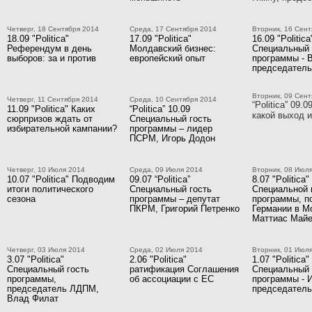
Четверг, 18 Сентября 2014
Среда, 17 Сентября 2014
Вторник, 16 Сент
18.09 "Politica"
17.09 "Politica"
16.09 "Politica
Референдум в день
Молдавский бизнес:
Специальный 
выборов: за и против
европейский опыт
программы - 
председател
Вторник, 09 Сент
Четверг, 11 Сентября 2014
Среда, 10 Сентября 2014
“Politica” 09.
11.09 "Politica" Каких
“Politica” 10.09
какой выход и
сюрпризов ждать от
Специальный гость
избирательной кампании?
программы – лидер
ПСРМ, Игорь Додон
Четверг, 10 Июля 2014
Среда, 09 Июля 2014
Вторник, 08 Июл
10.07 "Politica" Подводим
09.07 “Politica”
8.07 "Politica"
итоги политического
Специальный гость
Специальной 
сезона
программы – депутат
программы, п
ПКРМ, Григорий Петренко
Германии в М
Маттиас Май
Четверг, 03 Июля 2014
Среда, 02 Июля 2014
Вторник, 01 Июл
3.07 "Politica"
2.06 "Politica"
1.07 "Politica"
Специальный гость
ратификация Соглашения
Специальный 
программы,
об ассоциации с ЕС
программы - 
председатель ЛДПМ,
председател
Влад Филат