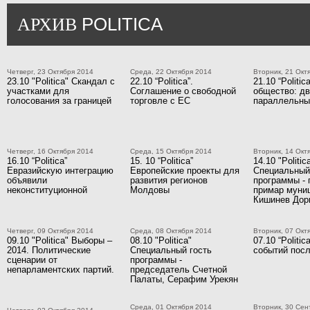
POLITICA
АРХИВ
Четверг, 23 Октября 2014
Среда, 22 Октября 2014
Вторник, 21 Окт
23.10 "Politica" Скандал с
22.10 “Politica”.
21.10 “Politic
участками для
Соглашение о свободной
общество: д
голосования за границей
торговле с ЕС
параллельны
Четверг, 16 Октября 2014
Среда, 15 Октября 2014
Вторник, 14 Окт
16.10 “Politica”
15. 10 “Politica”
14.10 "Politic
Евразийскую интеграцию
Европейские проекты для
Специальный
объявили
развития регионов
программы - 
неконституционной
Молдовы
примар муни
Кишинев Дор
Четверг, 09 Октября 2014
Среда, 08 Октября 2014
Вторник, 07 Окт
09.10 "Politica" Выборы –
08.10 "Politica"
07.10 “Politi
2014. Политические
Специальный гость
событий посл
сценарии от
программы -
непарламентских партий.
председатель Счетной
Палаты, Серафим Урекян
Среда, 01 Октября 2014
Вторник, 30 Сен