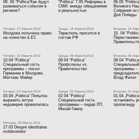
08 .05 “Poltica”Как будут
“Politica” 7.05 Реформы в
06.05 “Politi
развиваться события в
СМИ: между обещаниями
Великого На
регионе?
и реальностью
Собрания ост
Дня Победы
Четверг, 17 Апреля 2014
Среда, 16 Апреля 2014
Вторник, 15 Апр
Молдова получила право
Тирасполь просится в
15. 04 “Politic
на членство в ЕС
состав РФ
Перестановки
Правительст
Четверг, 10 Апреля 2014
Среда, 09 Апреля 2014
Вторник, 08 Апр
10.04 “Politica”
09.04 “Politica”
08.04 “Politica
Специальный гость
Профсоюзы vs.
Специальный
программы – посол
Правительство
программы –
Германии в Молдове,
председател
Маттиас Майер
Влад Филат
Четверг, 03 Апреля 2014
Среда, 02 Апреля 2014
Вторник, 01 Апр
03.04 „Politica” Попытка
02.04 “Politica”
01.04 „Politic
выразить вотум
Специальный гость
остановить 
недоверия провалилась
программы – лидер ЛП,
пропаганду
Михай Гимпу
Пятница, 28 Марта 2014
27.03 Despre identitatea
moldovenilor