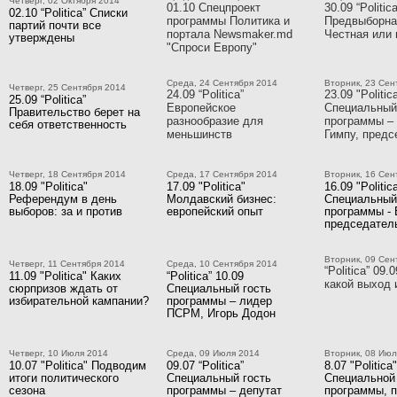
Четверг, 02 Октября 2014
01.10 Спецпроект
30.09 “Politica
02.10 “Politica” Списки
программы Политика и
Предвыборна
партий почти все
портала Newsmaker.md
Честная или 
утверждены
"Спроси Европу"
Среда, 24 Сентября 2014
Вторник, 23 Сен
Четверг, 25 Сентября 2014
24.09 “Politica”
23.09 "Politic
25.09 “Politica”
Европейское
Специальный
Правительство берет на
разнообразие для
программы –
себя ответственность
меньшинств
Гимпу, пред
Четверг, 18 Сентября 2014
Среда, 17 Сентября 2014
Вторник, 16 Сен
18.09 "Politica"
17.09 "Politica"
16.09 "Politic
Референдум в день
Молдавский бизнес:
Специальный
выборов: за и против
европейский опыт
программы - 
председате
Вторник, 09 Сен
Четверг, 11 Сентября 2014
Среда, 10 Сентября 2014
“Politica” 09.
11.09 "Politica" Каких
“Politica” 10.09
какой выход 
сюрпризов ждать от
Специальный гость
избирательной кампании?
программы – лидер
ПСРМ, Игорь Додон
Четверг, 10 Июля 2014
Среда, 09 Июля 2014
Вторник, 08 Июл
10.07 "Politica" Подводим
09.07 “Politica”
8.07 "Politica"
итоги политического
Специальный гость
Специальной 
сезона
программы – депутат
программы, 