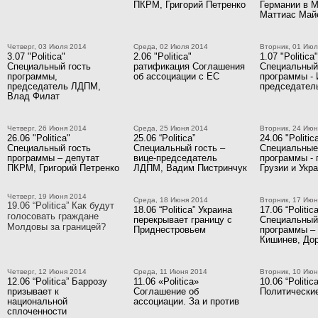
ПКРМ, Григорий Петренко
Германии в 
Маттиас Май
Четверг, 03 Июля 2014
Среда, 02 Июля 2014
Вторник, 01 Июл
3.07 "Politica"
2.06 "Politica"
1.07 "Politica"
Специальный гость
ратификация Соглашения
Специальный
программы,
об ассоциации с ЕС
программы - 
председатель ЛДПМ,
председате
Влад Филат
Четверг, 26 Июня 2014
Среда, 25 Июня 2014
Вторник, 24 Июн
26.06 "Politica"
25.06 “Politica”
24.06 "Politica
Специальный гость
Специальный гость –
Специальные
программы – депутат
вице-председатель
программы -
ПКРМ, Григорий Петренко
ЛДПМ, Вадим Пистринчук
Грузии и Укр
Четверг, 19 Июня 2014
Среда, 18 Июня 2014
Вторник, 17 Июн
19.06 “Politica” Как будут
18.06 “Politica” Украина
17.06 “Politica
голосовать граждане
перекрывает границу с
Специальный
Молдовы за границей?
Приднестровьем
программы – 
Кишинев, Дор
Четверг, 12 Июня 2014
Среда, 11 Июня 2014
Вторник, 10 Июн
12.06 “Politica” Баррозу
11.06 «Politica»
10.06 “Politica
призывает к
Соглашение об
Политические
национальной
ассоциации. За и против
сплоченности