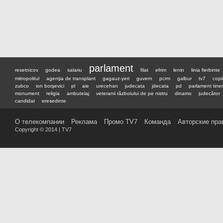
parlament
resetnicov
godea
salariu
filat
efrim
lenin
linia fierbinte
mitropolitul
agenţia de transplant
gagauz-yeri
guvern
pcrm
galbur
tv7
copii
zubco
ion borşevici
pl
aie
urecehan
judecata
jdecata
pd
parlament tiner
monument
religia
ambuteiaj
veteranii războiului de pe nistru
dinamo
judecător
candidat
preşedinte
О телекомпании
Реклама
Промо TV7
Команда
Авторские пра
Copyright © 2014 | TV7