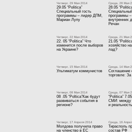
Четверг, 29 Мая 2014
Среда, 28 Мая 
29.05 “Politica”
28.05 “Politic
Специальный гость
Специальный
программы – лидер ДПМ,
программы –
Мариан Лупу
внутренних 
Речан
Четверг, 22 Мая 2014
Среда, 21 Мая 
22. 05 “Politica” Что
21.05 “Politi
изменится после выборов
хозяйство на
на Украине?
лад?
Четверг, 15 Мая 2014
Среда, 14 Мая 
Ультиматум коммунистов
Соглашение 
торговле: За
Четверг, 08 Мая 2014
Среда, 07 Мая 
08 .05 “Poltica”Как будут
“Politica” 7.
развиваться события в
СМИ: между
регионе?
и реальност
Четверг, 17 Апреля 2014
Среда, 16 Апре
Молдова получила право
Тирасполь п
на членство в ЕС
состав РФ