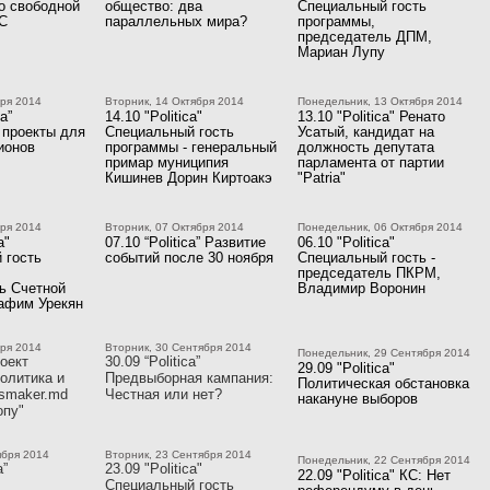
о свободной
общество: два
Специальный гость
ЕС
параллельных мира?
программы,
председатель ДПМ,
Мариан Лупу
бря 2014
Вторник, 14 Октября 2014
Понедельник, 13 Октября 2014
ca”
14.10 "Politica"
13.10 "Politica" Ренато
 проекты для
Специальный гость
Усатый, кандидат на
ионов
программы - генеральный
должность депутата
примар муниципия
парламента от партии
Кишинев Дорин Киртоакэ
"Patria"
бря 2014
Вторник, 07 Октября 2014
Понедельник, 06 Октября 2014
a"
07.10 “Politica” Развитие
06.10 "Politica"
 гость
событий после 30 ноября
Специальный гость -
председатель ПКРМ,
ь Счетной
Владимир Воронин
афим Урекян
бря 2014
Вторник, 30 Сентября 2014
Понедельник, 29 Сентября 2014
оект
30.09 “Politica”
29.09 "Politica"
олитика и
Предвыборная кампания:
Политическая обстановка
smaker.md
Честная или нет?
накануне выборов
опу"
ября 2014
Вторник, 23 Сентября 2014
Понедельник, 22 Сентября 2014
a”
23.09 "Politica"
22.09 "Politica" КС: Нет
Специальный гость