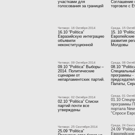
участками для
Соглашение 
голосования за границей
торговле с 
Четверг, 16 Октября 2014
Среда, 15 Октя
16.10 “Politica”
15. 10 “Politi
Евразийскую интеграцию
Европейские
объявили
развития рег
неконституционной
Молдовы
Четверг, 09 Октября 2014
Среда, 08 Октя
09.10 "Politica" Выборы –
08.10 "Politic
2014. Политические
Специальный
сценарии от
программы -
непарламентских партий.
председател
Палаты, Сер
Среда, 01 Октя
Четверг, 02 Октября 2014
01.10 Спецпр
02.10 “Politica” Списки
программы П
партий почти все
портала New
утверждены
"Спроси Евр
Среда, 24 Сент
Четверг, 25 Сентября 2014
24.09 “Politic
25.09 “Politica”
Европейское