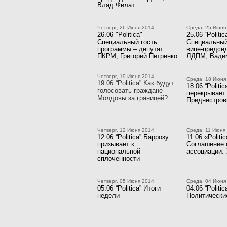
Влад Филат
Четверг, 26 Июня 2014
Среда, 25 Июня
26.06 "Politica"
25.06 “Politic
Специальный гость
Специальный
программы – депутат
вице-предсе
ПКРМ, Григорий Петренко
ЛДПМ, Вадим
Четверг, 19 Июня 2014
Среда, 18 Июня
19.06 “Politica” Как будут
18.06 “Politi
голосовать граждане
перекрывает 
Молдовы за границей?
Приднестро
Четверг, 12 Июня 2014
Среда, 11 Июня
12.06 “Politica” Баррозу
11.06 «Politi
призывает к
Соглашение 
национальной
ассоциации. 
сплоченности
Четверг, 05 Июня 2014
Среда, 04 Июня
05.06 “Politica” Итоги
04.06 “Politic
недели
Политически