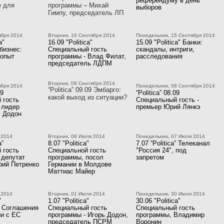
референдуму в день
е для
программы – Михай
выборов
Гимпу, председатель ЛП
ября 2014
Вторник, 16 Сентября 2014
Понедельник, 15 Сентября 2014
a"
16.09 "Politica"
15.09 "Politica" Банки:
бизнес:
Специальный гость
скандалы, интриги,
 опыт
программы - Влад Филат,
расследования
председатель ЛДПМ
Вторник, 09 Сентября 2014
ября 2014
Понедельник, 08 Сентября 2014
“Politica” 09.09 Эмбарго:
09
“Politica” 08.09
какой выход из ситуации?
 гость
Специальный гость -
 лидер
премьер Юрий Лянкэ
 Додон
 2014
Вторник, 08 Июля 2014
Понедельник, 07 Июля 2014
a”
8.07 "Politica"
7.07 “Politica” Телеканал
 гость
Специальной гость
"Россия 24", под
 депутат
программы, посол
запретом
рий Петренко
Германии в Молдове
Маттиас Майер
 2014
Вторник, 01 Июля 2014
Понедельник, 30 Июня 2014
"
1.07 "Politica"
30.06 "Politica"
 Соглашения
Специальный гость
Специальный гость
ии с ЕС
программы - Игорь Додон,
программы, Владимир
председатель ПСРМ
Воронин