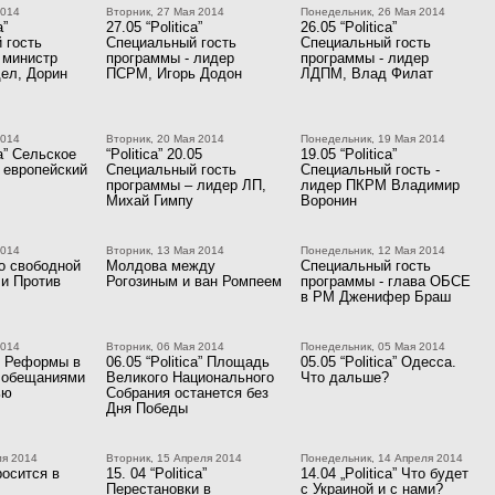
2014
Вторник, 27 Мая 2014
Понедельник, 26 Мая 2014
a”
27.05 “Politica”
26.05 “Politica”
 гость
Специальный гость
Специальный гость
 министр
программы - лидер
программы - лидер
дел, Дорин
ПСРМ, Игорь Додон
ЛДПМ, Влад Филат
2014
Вторник, 20 Мая 2014
Понедельник, 19 Мая 2014
ca” Сельское
“Politica” 20.05
19.05 “Politica”
 европейский
Специальный гость
Специальный гость -
программы – лидер ЛП,
лидер ПКРМ Владимир
Михай Гимпу
Воронин
2014
Вторник, 13 Мая 2014
Понедельник, 12 Мая 2014
о свободной
Молдова между
Специальный гость
 и Против
Рогозиным и ван Ромпеем
программы - глава ОБСЕ
в РМ Дженифер Браш
2014
Вторник, 06 Мая 2014
Понедельник, 05 Мая 2014
05 Реформы в
06.05 “Politica” Площадь
05.05 “Politica” Одесса.
 обещаниями
Великого Национального
Что дальше?
ью
Собрания останется без
Дня Победы
ля 2014
Вторник, 15 Апреля 2014
Понедельник, 14 Апреля 2014
росится в
15. 04 “Politica”
14.04 „Politica” Что будет
Перестановки в
с Украиной и с нами?