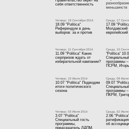
Правительство берет на
разнообрази
себя ответственность
меньшинств
Четверг, 18 Сентября 2014
Среда, 17 Сент
18.09 "Politica"
17.09 "Politic
Референдум в день
Молдавский 
выборов: за и против
европейский
Четверг, 11 Сентября 2014
Среда, 10 Сент
11.09 "Politica" Каких
“Politica” 10.
сюрпризов ждать от
Специальный
избирательной кампании?
программы –
ПСРМ, Игорь
Четверг, 10 Июля 2014
Среда, 09 Июля
10.07 "Politica" Подводим
09.07 “Politic
итоги политического
Специальный
сезона
программы –
ПКРМ, Григо
Четверг, 03 Июля 2014
Среда, 02 Июля
3.07 "Politica"
2.06 "Politica
Специальный гость
ратификация
программы,
об ассоциац
председатель ЛДПМ,