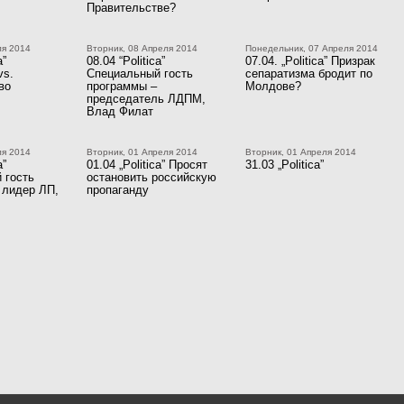
Правительстве?
ля 2014
Вторник, 08 Апреля 2014
Понедельник, 07 Апреля 2014
a”
08.04 “Politica”
07.04. „Politica” Призрак
vs.
Специальный гость
сепаратизма бродит по
во
программы –
Молдове?
председатель ЛДПМ,
Влад Филат
ля 2014
Вторник, 01 Апреля 2014
Вторник, 01 Апреля 2014
a”
01.04 „Politica” Просят
31.03 „Politica”
 гость
остановить российскую
 лидер ЛП,
пропаганду