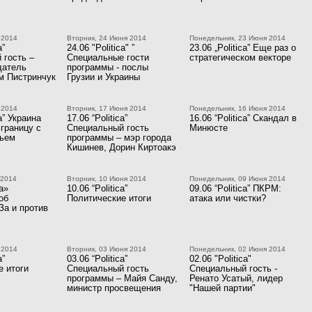
 2014
Вторник, 24 Июня 2014
Понедельник, 23 Июня 2014
a”
24.06 "Politica" ”
23.06 „Politica” Еще раз о
 гость –
Специальные гости
стратегическом векторе
датель
программы - послы
 Пистринчук
Грузии и Украины
 2014
Вторник, 17 Июня 2014
Понедельник, 16 Июня 2014
ca” Украина
17.06 “Politica”
16.06 “Politica” Скандал в
границу с
Специальный гость
Минюсте
вьем
программы – мэр города
Кишинев, Дорин Киртоакэ
 2014
Вторник, 10 Июня 2014
Понедельник, 09 Июня 2014
ca»
10.06 “Politica”
09.06 “Politica” ПКРМ:
об
Политические итоги
атака или чистки?
За и против
 2014
Вторник, 03 Июня 2014
Понедельник, 02 Июня 2014
a”
03.06 “Politica”
02.06 "Politica"
е итоги
Специальный гость
Специальный гость -
программы – Майя Санду,
Ренато Усатый, лидер
министр просвещения
"Нашей партии"