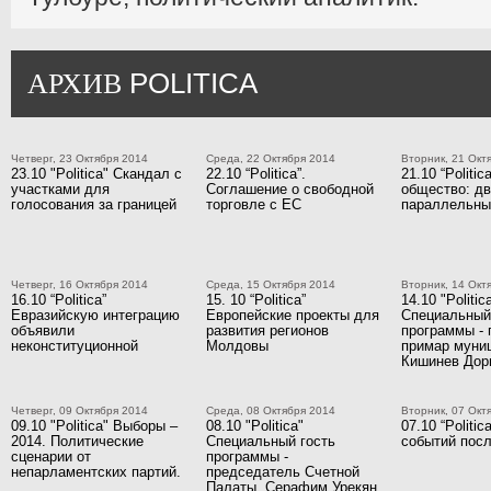
POLITICA
АРХИВ
Четверг, 23 Октября 2014
Среда, 22 Октября 2014
Вторник, 21 Окт
23.10 "Politica" Скандал с
22.10 “Politica”.
21.10 “Politic
участками для
Соглашение о свободной
общество: д
голосования за границей
торговле с ЕС
параллельны
Четверг, 16 Октября 2014
Среда, 15 Октября 2014
Вторник, 14 Окт
16.10 “Politica”
15. 10 “Politica”
14.10 "Politic
Евразийскую интеграцию
Европейские проекты для
Специальный
объявили
развития регионов
программы - 
неконституционной
Молдовы
примар муни
Кишинев Дор
Четверг, 09 Октября 2014
Среда, 08 Октября 2014
Вторник, 07 Окт
09.10 "Politica" Выборы –
08.10 "Politica"
07.10 “Politi
2014. Политические
Специальный гость
событий посл
сценарии от
программы -
непарламентских партий.
председатель Счетной
Палаты, Серафим Урекян