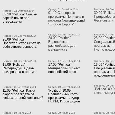
Среда, 01 Октября 2014
Вторник, 30 Сен
Четверг, 02 Октября 2014
01.10 Спецпроект
30.09 “Politica
02.10 “Politica” Списки
программы Политика и
Предвыборна
партий почти все
портала Newsmaker.md
Честная или 
утверждены
"Спроси Европу"
Среда, 24 Сентября 2014
Вторник, 23 Сен
Четверг, 25 Сентября 2014
24.09 “Politica”
23.09 "Politic
25.09 “Politica”
Европейское
Специальный
Правительство берет на
разнообразие для
программы –
себя ответственность
меньшинств
Гимпу, пред
Четверг, 18 Сентября 2014
Среда, 17 Сентября 2014
Вторник, 16 Сен
18.09 "Politica"
17.09 "Politica"
16.09 "Politic
Референдум в день
Молдавский бизнес:
Специальный
выборов: за и против
европейский опыт
программы - 
председате
Вторник, 09 Сен
Четверг, 11 Сентября 2014
Среда, 10 Сентября 2014
“Politica” 09.
11.09 "Politica" Каких
“Politica” 10.09
какой выход 
сюрпризов ждать от
Специальный гость
избирательной кампании?
программы – лидер
ПСРМ, Игорь Додон
Четверг, 10 Июля 2014
Среда, 09 Июля 2014
Вторник, 08 Июл