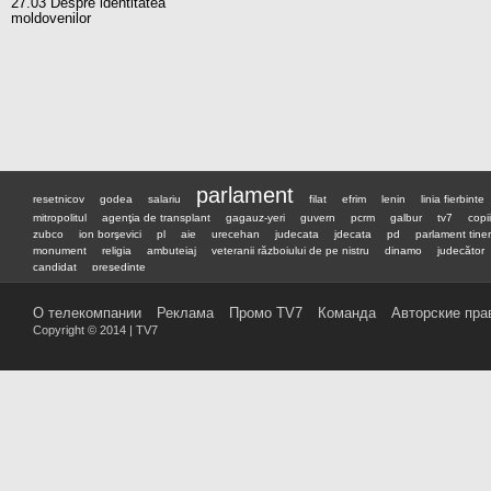
27.03 Despre identitatea
moldovenilor
parlament
resetnicov
godea
salariu
filat
efrim
lenin
linia fierbinte
mitropolitul
agenţia de transplant
gagauz-yeri
guvern
pcrm
galbur
tv7
copii
zubco
ion borşevici
pl
aie
urecehan
judecata
jdecata
pd
parlament tiner
monument
religia
ambuteiaj
veteranii războiului de pe nistru
dinamo
judecător
candidat
preşedinte
О телекомпании
Реклама
Промо TV7
Команда
Авторские пра
Copyright © 2014 | TV7