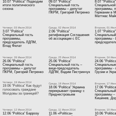
10.07 "Politica" Подводим
09.07 “Politica”
8.07 "Politica"
итоги политического
Специальный гость
Специальной 
сезона
программы – депутат
программы, 
ПКРМ, Григорий Петренко
Германии в 
Маттиас Май
Четверг, 03 Июля 2014
Среда, 02 Июля 2014
Вторник, 01 Июл
3.07 "Politica"
2.06 "Politica"
1.07 "Politica"
Специальный гость
ратификация Соглашения
Специальный
программы,
об ассоциации с ЕС
программы - 
председатель ЛДПМ,
председате
Влад Филат
Четверг, 26 Июня 2014
Среда, 25 Июня 2014
Вторник, 24 Июн
26.06 "Politica"
25.06 “Politica”
24.06 "Politica
Специальный гость
Специальный гость –
Специальные
программы – депутат
вице-председатель
программы -
ПКРМ, Григорий Петренко
ЛДПМ, Вадим Пистринчук
Грузии и Укр
Четверг, 19 Июня 2014
Среда, 18 Июня 2014
Вторник, 17 Июн
19.06 “Politica” Как будут
18.06 “Politica” Украина
17.06 “Politica
голосовать граждане
перекрывает границу с
Специальный
Молдовы за границей?
Приднестровьем
программы – 
Кишинев, Дор
Четверг, 12 Июня 2014
Среда, 11 Июня 2014
Вторник, 10 Июн
12.06 “Politica” Баррозу
11.06 «Politica»
10.06 “Politica