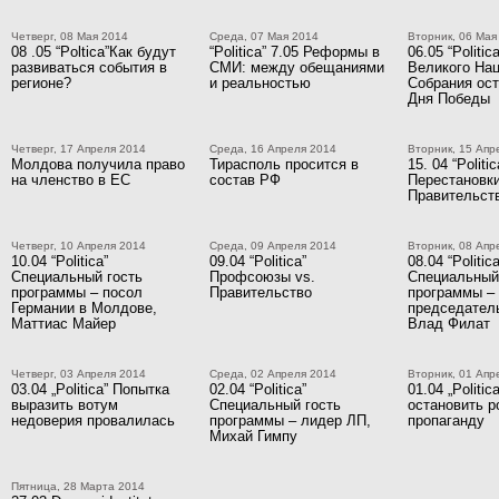
Четверг, 08 Мая 2014
Среда, 07 Мая 2014
Вторник, 06 Мая
08 .05 “Poltica”Как будут
“Politica” 7.05 Реформы в
06.05 “Politi
развиваться события в
СМИ: между обещаниями
Великого На
регионе?
и реальностью
Собрания ост
Дня Победы
Четверг, 17 Апреля 2014
Среда, 16 Апреля 2014
Вторник, 15 Апр
Молдова получила право
Тирасполь просится в
15. 04 “Politic
на членство в ЕС
состав РФ
Перестановки
Правительст
Четверг, 10 Апреля 2014
Среда, 09 Апреля 2014
Вторник, 08 Апр
10.04 “Politica”
09.04 “Politica”
08.04 “Politica
Специальный гость
Профсоюзы vs.
Специальный
программы – посол
Правительство
программы –
Германии в Молдове,
председател
Маттиас Майер
Влад Филат
Четверг, 03 Апреля 2014
Среда, 02 Апреля 2014
Вторник, 01 Апр
03.04 „Politica” Попытка
02.04 “Politica”
01.04 „Politic
выразить вотум
Специальный гость
остановить 
недоверия провалилась
программы – лидер ЛП,
пропаганду
Михай Гимпу
Пятница, 28 Марта 2014