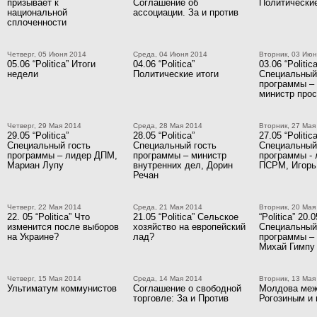
призывает к
Соглашение об
Политические
национальной
ассоциации. За и против
сплоченности
Четверг, 05 Июня 2014
Среда, 04 Июня 2014
Вторник, 03 Июн
05.06 “Politica” Итоги
04.06 “Politica”
03.06 “Politica
недели
Политические итоги
Специальный
программы –
министр про
Четверг, 29 Мая 2014
Среда, 28 Мая 2014
Вторник, 27 Мая
29.05 “Politica”
28.05 “Politica”
27.05 “Politica
Специальный гость
Специальный гость
Специальный
программы – лидер ДПМ,
программы – министр
программы - 
Мариан Лупу
внутренних дел, Дорин
ПСРМ, Игорь
Речан
Четверг, 22 Мая 2014
Среда, 21 Мая 2014
Вторник, 20 Мая
22. 05 “Politica” Что
21.05 “Politica” Сельское
“Politica” 20.0
изменится после выборов
хозяйство на европейский
Специальный
на Украине?
лад?
программы –
Михай Гимпу
Четверг, 15 Мая 2014
Среда, 14 Мая 2014
Вторник, 13 Мая
Ультиматум коммунистов
Соглашение о свободной
Молдова ме
торговле: За и Против
Рогозиным и