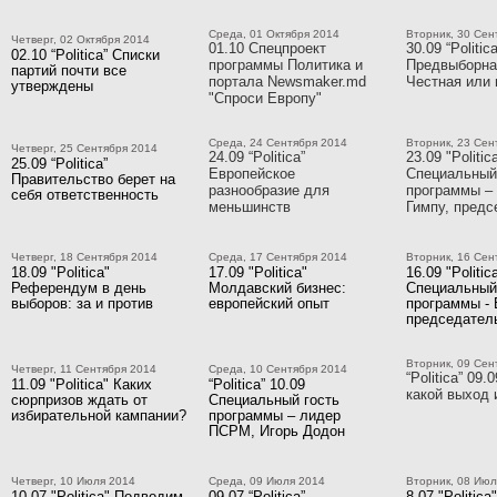
Среда, 01 Октября 2014
Вторник, 30 Сен
Четверг, 02 Октября 2014
01.10 Спецпроект
30.09 “Politica
02.10 “Politica” Списки
программы Политика и
Предвыборна
партий почти все
портала Newsmaker.md
Честная или 
утверждены
"Спроси Европу"
Среда, 24 Сентября 2014
Вторник, 23 Сен
Четверг, 25 Сентября 2014
24.09 “Politica”
23.09 "Politic
25.09 “Politica”
Европейское
Специальный
Правительство берет на
разнообразие для
программы –
себя ответственность
меньшинств
Гимпу, пред
Четверг, 18 Сентября 2014
Среда, 17 Сентября 2014
Вторник, 16 Сен
18.09 "Politica"
17.09 "Politica"
16.09 "Politic
Референдум в день
Молдавский бизнес:
Специальный
выборов: за и против
европейский опыт
программы - 
председате
Вторник, 09 Сен
Четверг, 11 Сентября 2014
Среда, 10 Сентября 2014
“Politica” 09.
11.09 "Politica" Каких
“Politica” 10.09
какой выход 
сюрпризов ждать от
Специальный гость
избирательной кампании?
программы – лидер
ПСРМ, Игорь Додон
Четверг, 10 Июля 2014
Среда, 09 Июля 2014
Вторник, 08 Июл
10.07 "Politica" Подводим
09.07 “Politica”
8.07 "Politica"