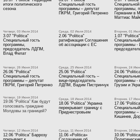
итоги политического
Специальный гость
Специальной 
сезона
программы – депутат
программы, 
ПКРМ, Григорий Петренко
Германии в 
Маттиас Май
Четверг, 03 Июля 2014
Среда, 02 Июля 2014
Вторник, 01 Июл
3.07 "Politica"
2.06 "Politica"
1.07 "Politica"
Специальный гость
ратификация Соглашения
Специальный
программы,
об ассоциации с ЕС
программы - 
председатель ЛДПМ,
председате
Влад Филат
Четверг, 26 Июня 2014
Среда, 25 Июня 2014
Вторник, 24 Июн
26.06 "Politica"
25.06 “Politica”
24.06 "Politica
Специальный гость
Специальный гость –
Специальные
программы – депутат
вице-председатель
программы -
ПКРМ, Григорий Петренко
ЛДПМ, Вадим Пистринчук
Грузии и Укр
Четверг, 19 Июня 2014
Среда, 18 Июня 2014
Вторник, 17 Июн
19.06 “Politica” Как будут
18.06 “Politica” Украина
17.06 “Politica
голосовать граждане
перекрывает границу с
Специальный
Молдовы за границей?
Приднестровьем
программы – 
Кишинев, Дор
Четверг, 12 Июня 2014
Среда, 11 Июня 2014
Вторник, 10 Июн
12.06 “Politica” Баррозу
11.06 «Politica»
10.06 “Politica
призывает к
Соглашение об
Политические