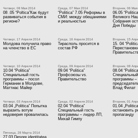
Четверг, 08 Мая 2014
Среда, 07 Мая 2014
Вторник, 06 Мая
08 .05 “Poltica”Как будут
“Politica” 7.05 Реформы в
06.05 “Politi
развиваться события в
СМИ: между обещаниями
Великого На
регионе?
и реальностью
Собрания ост
Дня Победы
Четверг, 17 Апреля 2014
Среда, 16 Апреля 2014
Вторник, 15 Апр
Молдова получила право
Тирасполь просится в
15. 04 “Politic
на членство в ЕС
состав РФ
Перестановки
Правительст
Четверг, 10 Апреля 2014
Среда, 09 Апреля 2014
Вторник, 08 Апр
10.04 “Politica”
09.04 “Politica”
08.04 “Politica
Специальный гость
Профсоюзы vs.
Специальный
программы – посол
Правительство
программы –
Германии в Молдове,
председател
Маттиас Майер
Влад Филат
Четверг, 03 Апреля 2014
Среда, 02 Апреля 2014
Вторник, 01 Апр
03.04 „Politica” Попытка
02.04 “Politica”
01.04 „Politic
выразить вотум
Специальный гость
остановить 
недоверия провалилась
программы – лидер ЛП,
пропаганду
Михай Гимпу
Пятница, 28 Марта 2014
27.03 Despre identitatea