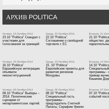
POLITICA
АРХИВ
Четверг, 23 Октября 2014
Среда, 22 Октября 2014
Вторник, 21 Окт
23.10 "Politica" Скандал с
22.10 “Politica”.
21.10 “Politic
участками для
Соглашение о свободной
общество: д
голосования за границей
торговле с ЕС
параллельны
Четверг, 16 Октября 2014
Среда, 15 Октября 2014
Вторник, 14 Окт
16.10 “Politica”
15. 10 “Politica”
14.10 "Politic
Евразийскую интеграцию
Европейские проекты для
Специальный
объявили
развития регионов
программы - 
неконституционной
Молдовы
примар муни
Кишинев Дор
Четверг, 09 Октября 2014
Среда, 08 Октября 2014
Вторник, 07 Окт
09.10 "Politica" Выборы –
08.10 "Politica"
07.10 “Politi
2014. Политические
Специальный гость
событий посл
сценарии от
программы -
непарламентских партий.
председатель Счетной
Палаты, Серафим Урекян