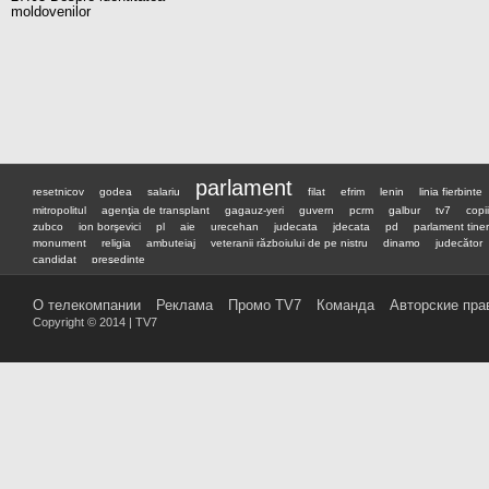
moldovenilor
parlament
resetnicov
godea
salariu
filat
efrim
lenin
linia fierbinte
mitropolitul
agenţia de transplant
gagauz-yeri
guvern
pcrm
galbur
tv7
copii
zubco
ion borşevici
pl
aie
urecehan
judecata
jdecata
pd
parlament tiner
monument
religia
ambuteiaj
veteranii războiului de pe nistru
dinamo
judecător
candidat
preşedinte
О телекомпании
Реклама
Промо TV7
Команда
Авторские пра
Copyright © 2014 | TV7