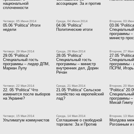
национальной
ассоциации. За и против
сплоченности
Четверг, 05 Июня 2014
Среда, 04 Июня 2014
Вторник, 03 Июн
05.06 “Politica” Итоги
04.06 “Politica”
03.06 “Politica
недели
Политические итоги
Специальный
программы –
министр про
Четверг, 29 Мая 2014
Среда, 28 Мая 2014
Вторник, 27 Мая
29.05 “Politica”
28.05 “Politica”
27.05 “Politica
Специальный гость
Специальный гость
Специальный
программы – лидер ДПМ,
программы – министр
программы - 
Мариан Лупу
внутренних дел, Дорин
ПСРМ, Игорь
Речан
Четверг, 22 Мая 2014
Среда, 21 Мая 2014
Вторник, 20 Мая
22. 05 “Politica” Что
21.05 “Politica” Сельское
“Politica” 20.0
изменится после выборов
хозяйство на европейский
Специальный
на Украине?
лад?
программы –
Михай Гимпу
Четверг, 15 Мая 2014
Среда, 14 Мая 2014
Вторник, 13 Мая
Ультиматум коммунистов
Соглашение о свободной
Молдова ме
торговле: За и Против
Рогозиным и