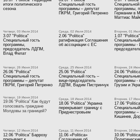
итоги политического
Специальный гость
Специальной 
сезона
программы – депутат
программы, 
ПКРМ, Григорий Петренко
Германии в 
Маттиас Май
Четверг, 03 Июля 2014
Среда, 02 Июля 2014
Вторник, 01 Июл
3.07 "Politica"
2.06 "Politica"
1.07 "Politica"
Специальный гость
ратификация Соглашения
Специальный
программы,
об ассоциации с ЕС
программы - 
председатель ЛДПМ,
председате
Влад Филат
Четверг, 26 Июня 2014
Среда, 25 Июня 2014
Вторник, 24 Июн
26.06 "Politica"
25.06 “Politica”
24.06 "Politica
Специальный гость
Специальный гость –
Специальные
программы – депутат
вице-председатель
программы -
ПКРМ, Григорий Петренко
ЛДПМ, Вадим Пистринчук
Грузии и Укр
Четверг, 19 Июня 2014
Среда, 18 Июня 2014
Вторник, 17 Июн
19.06 “Politica” Как будут
18.06 “Politica” Украина
17.06 “Politica
голосовать граждане
перекрывает границу с
Специальный
Молдовы за границей?
Приднестровьем
программы – 
Кишинев, Дор
Четверг, 12 Июня 2014
Среда, 11 Июня 2014
Вторник, 10 Июн
12.06 “Politica” Баррозу
11.06 «Politica»
10.06 “Politica
призывает к
Соглашение об
Политические