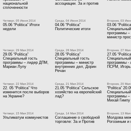
национальной
ассоциации. За и против
сплоченности
Четверг, 05 Июня 2014
Среда, 04 Июня 2014
Вторник, 03 Июн
05.06 “Politica” Итоги
04.06 “Politica”
03.06 “Politica
недели
Политические итоги
Специальный
программы –
министр про
Четверг, 29 Мая 2014
Среда, 28 Мая 2014
Вторник, 27 Мая
29.05 “Politica”
28.05 “Politica”
27.05 “Politica
Специальный гость
Специальный гость
Специальный
программы – лидер ДПМ,
программы – министр
программы - 
Мариан Лупу
внутренних дел, Дорин
ПСРМ, Игорь
Речан
Четверг, 22 Мая 2014
Среда, 21 Мая 2014
Вторник, 20 Мая
22. 05 “Politica” Что
21.05 “Politica” Сельское
“Politica” 20.0
изменится после выборов
хозяйство на европейский
Специальный
на Украине?
лад?
программы –
Михай Гимпу
Четверг, 15 Мая 2014
Среда, 14 Мая 2014
Вторник, 13 Мая
Ультиматум коммунистов
Соглашение о свободной
Молдова ме
торговле: За и Против
Рогозиным и