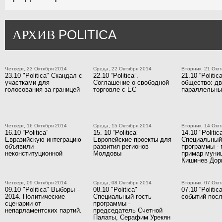
POLITICA
АРХИВ
Четверг, 23 Октября 2014
Среда, 22 Октября 2014
Вторник, 21 Окт
23.10 "Politica" Скандал с
22.10 “Politica”.
21.10 “Politic
участками для
Соглашение о свободной
общество: д
голосования за границей
торговле с ЕС
параллельны
Четверг, 16 Октября 2014
Среда, 15 Октября 2014
Вторник, 14 Окт
16.10 “Politica”
15. 10 “Politica”
14.10 "Politic
Евразийскую интеграцию
Европейские проекты для
Специальный
объявили
развития регионов
программы - 
неконституционной
Молдовы
примар муни
Кишинев Дор
Четверг, 09 Октября 2014
Среда, 08 Октября 2014
Вторник, 07 Окт
09.10 "Politica" Выборы –
08.10 "Politica"
07.10 “Politi
2014. Политические
Специальный гость
событий посл
сценарии от
программы -
непарламентских партий.
председатель Счетной
Палаты, Серафим Урекян