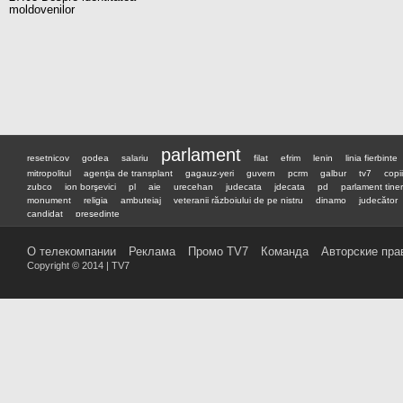
moldovenilor
parlament
resetnicov
godea
salariu
filat
efrim
lenin
linia fierbinte
mitropolitul
agenţia de transplant
gagauz-yeri
guvern
pcrm
galbur
tv7
copii
zubco
ion borşevici
pl
aie
urecehan
judecata
jdecata
pd
parlament tiner
monument
religia
ambuteiaj
veteranii războiului de pe nistru
dinamo
judecător
candidat
preşedinte
О телекомпании
Реклама
Промо TV7
Команда
Авторские пра
Copyright © 2014 | TV7