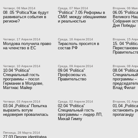
Четверг, 08 Мая 2014
Среда, 07 Мая 2014
Вторник, 06 Мая
08 .05 “Poltica”Как будут
“Politica” 7.05 Реформы в
06.05 “Politi
развиваться события в
СМИ: между обещаниями
Великого На
регионе?
и реальностью
Собрания ост
Дня Победы
Четверг, 17 Апреля 2014
Среда, 16 Апреля 2014
Вторник, 15 Апр
Молдова получила право
Тирасполь просится в
15. 04 “Politic
на членство в ЕС
состав РФ
Перестановки
Правительст
Четверг, 10 Апреля 2014
Среда, 09 Апреля 2014
Вторник, 08 Апр
10.04 “Politica”
09.04 “Politica”
08.04 “Politica
Специальный гость
Профсоюзы vs.
Специальный
программы – посол
Правительство
программы –
Германии в Молдове,
председател
Маттиас Майер
Влад Филат
Четверг, 03 Апреля 2014
Среда, 02 Апреля 2014
Вторник, 01 Апр
03.04 „Politica” Попытка
02.04 “Politica”
01.04 „Politic
выразить вотум
Специальный гость
остановить 
недоверия провалилась
программы – лидер ЛП,
пропаганду
Михай Гимпу
Пятница, 28 Марта 2014
27.03 Despre identitatea