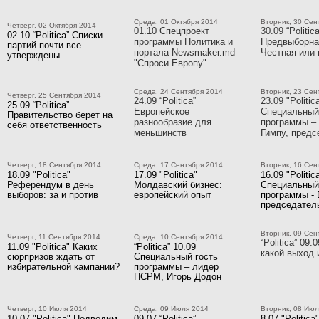
Среда, 01 Октября 2014
Вторник, 30 Сен
Четверг, 02 Октября 2014
01.10 Спецпроект
30.09 “Politica
02.10 “Politica” Списки
программы Политика и
Предвыборна
партий почти все
портала Newsmaker.md
Честная или 
утверждены
"Спроси Европу"
Среда, 24 Сентября 2014
Вторник, 23 Сен
Четверг, 25 Сентября 2014
24.09 “Politica”
23.09 "Politic
25.09 “Politica”
Европейское
Специальный
Правительство берет на
разнообразие для
программы –
себя ответственность
меньшинств
Гимпу, пред
Четверг, 18 Сентября 2014
Среда, 17 Сентября 2014
Вторник, 16 Сен
18.09 "Politica"
17.09 "Politica"
16.09 "Politic
Референдум в день
Молдавский бизнес:
Специальный
выборов: за и против
европейский опыт
программы - 
председате
Вторник, 09 Сен
Четверг, 11 Сентября 2014
Среда, 10 Сентября 2014
“Politica” 09.
11.09 "Politica" Каких
“Politica” 10.09
какой выход 
сюрпризов ждать от
Специальный гость
избирательной кампании?
программы – лидер
ПСРМ, Игорь Додон
Четверг, 10 Июля 2014
Среда, 09 Июля 2014
Вторник, 08 Июл
10.07 "Politica" Подводим
09.07 “Politica”
8.07 "Politica"