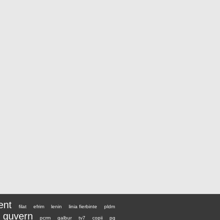
ent
filat
efrim
lenin
linia fierbinte
pldm
guvern
pcrm
galbur
tv7
copii
pg