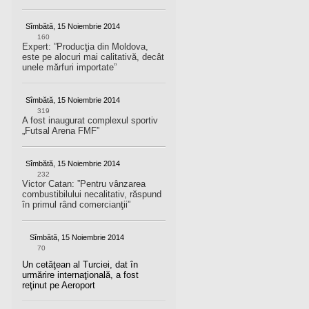
Sîmbătă, 15 Noiembrie 2014
160
Expert: ”Producţia din Moldova,
este pe alocuri mai calitativă, decât
unele mărfuri importate”
Sîmbătă, 15 Noiembrie 2014
319
A fost inaugurat complexul sportiv
„Futsal Arena FMF”
Sîmbătă, 15 Noiembrie 2014
232
Victor Catan: ”Pentru vânzarea
combustibilului necalitativ, răspund
în primul rând comercianţii”
Sîmbătă, 15 Noiembrie 2014
70
Un cetăţean al Turciei, dat în
urmărire internaţională, a fost
reţinut pe Aeroport