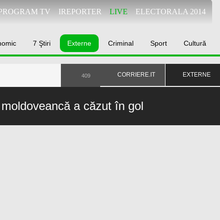
PROGRAM TV
IREPORTER
LIVE
ELECTORALA 2014
nomic
7 Ştiri
Externe
Criminal
Sport
Cultură
CORRIERE.IT
EXTERNE
409
 o moldoveancă a căzut în gol