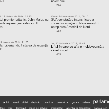
noiembrie
142
244
ri, 14 Noiembrie 2014, 12:35
Vineri, 14 Noiembrie 2014, 09:16
ul premier britanic, John Major, nu
SUA constată o intensificare a
ude ieşirea ţării sale din UE
zborurilor aviaţiei militare ruseşti în
apropierea Americii de Nord
25
163
 13 Noiembrie 2014, 21:25
Joi, 13 Noiembrie 2014, 19:48
a: Liberia ridică starea de urgenţă
Liftul în care se afla o moldoveancă a
91
căzut în gol
409
parlam
jucării
acord
tbilisi
chişinău
candidat
resetnicov
godea
salariu
trice
vize
termenul
staţie de salvare
mitropolitul
agenţia de transplant
gagauz-yeri