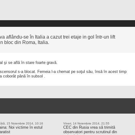
flându-se în Italia a cazut trei etaje in gol într-un lift
un bloc din Roma, Italia.
l şi se află în stare foarte gravă.
scensorul s-a blocat. Femeia l-a chemat pe soţul său, însă în acest timp
a coborât până în subsol .
ătă, 15 Noiembrie 2014, 10:16
Vineri, 14 Noiembrie 2014, 21:55
ina: Noi victime în estul
CEC din Rusia vrea să trimită
ratist
observatori pentru scrutinul din