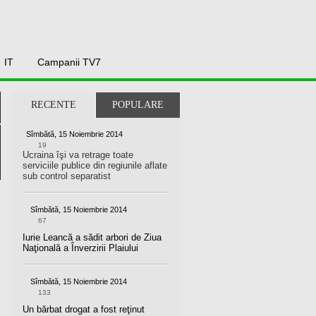
IT
Campanii TV7
RECENTE
POPULARE
Sîmbătă, 15 Noiembrie 2014
19
Ucraina îşi va retrage toate
serviciile publice din regiunile aflate
sub control separatist
Sîmbătă, 15 Noiembrie 2014
67
Iurie Leancă a sădit arbori de Ziua
Naţională a Înverzirii Plaiului
Sîmbătă, 15 Noiembrie 2014
133
Un bărbat drogat a fost reţinut