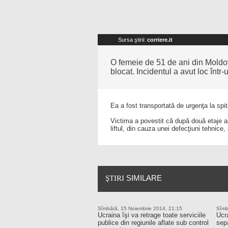
Sursa ştirii:
corriere.it
O femeie de 51 de ani din Moldova a
blocat. Incidentul a avut loc într-
Ea a fost transportată de urgenţa la spita
Victima a povestit că după două etaje a
liftul,
din cauza unei defecţiuni tehnice,
SIMILARE
ŞTIRI
Sîmbătă, 15 Noiembrie 2014, 21:15
Sîmb
Ucraina îşi va retrage toate serviciile
Ucra
publice din regiunile aflate sub control
sepa