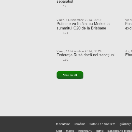
separatist
19
Vineri, 14 Noiembrie 2014, 20:19
Vine
Putin se va întâlni cu Merkel la
Fost
summitul G20 de la Brisbane
excl
121
Vineri, 14 Noiembrie 2014, 08:24
Joi,
Federaţia Rusă riscă noi sancţiuni
Ebol
139
Mai mult
torrentsmd
românia
tratatul de frontieră
grădiniţe
lupu
maeie
hotineanu
purici
pasapoarte biome