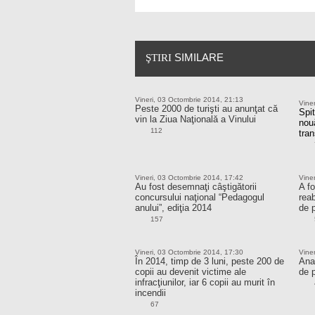
SIMILARE
ŞTIRI
Vineri, 03 Octombrie 2014, 21:13
Vine
Peste 2000 de turişti au anunţat că
Spi
vin la Ziua Naţională a Vinului
nouă
112
tran
Vineri, 03 Octombrie 2014, 17:42
Vine
Au fost desemnaţi câştigătorii
A f
concursului naţional “Pedagogul
reab
anului”, ediţia 2014
de 
157
Vineri, 03 Octombrie 2014, 17:30
Vine
În 2014, timp de 3 luni, peste 200 de
Ana
copii au devenit victime ale
de p
infracţiunilor, iar 6 copii au murit în
incendii
67