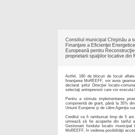
Consiliul municipal Chişinău a 
Finanţare a Eficienţei Energetic
Europeană pentru Reconstrucţie ş
proprietarii spaţiilor locative di
Astfel, 180 de blocuri de locuit aflate
finanţarea MoREEFF, vor avea geamuri ş
declarat şeful Direcţiei locativ-comu
selectaţi antreprenorii care vor executa l
Pentru a stimula implementarea proie
componentă de grant, până la 35% din co
Uniunii Europene şi de către Agenţia su
Creditul va fi rambursat timp de 5 ani. 
urmează să fie acoperite din tariful a
Gestionarii fondului locativ municipa
MoREEFF, în vederea posibilităţii accesă