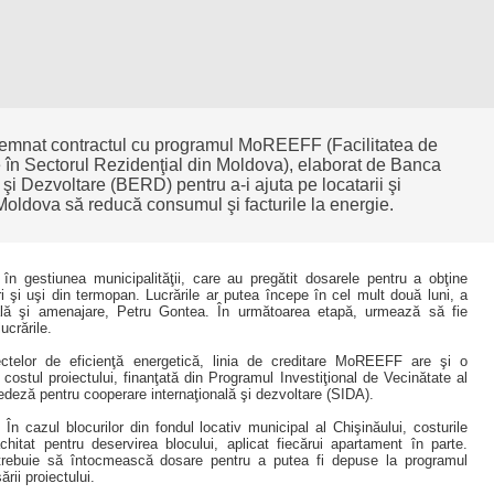
semnat contractul cu programul MoREEFF (Facilitatea de
e în Sectorul Rezidenţial din Moldova), elaborat de Banca
i Dezvoltare (BERD) pentru a-i ajuta pe locatarii şi
n Moldova să reducă consumul şi facturile la energie.
 în gestiunea municipalităţii, care au pregătit dosarele pentru a obţine
i uşi din termopan. Lucrările ar putea începe în cel mult două luni, a
nală şi amenajare, Petru Gontea. În următoarea etapă, urmează să fie
ucrările.
ctelor de eficienţă energetică, linia de creditare MoREEFF are şi o
stul proiectului, finanţată din Programul Investiţional de Vecinătate al
edeză pentru cooperare internaţională şi dezvoltare (SIDA).
În cazul blocurilor din fondul locativ municipal al Chişinăului, costurile
chitat pentru deservirea blocului, aplicat fiecărui apartament în parte.
l trebuie să întocmească dosare pentru a putea fi depuse la programul
rii proiectului.