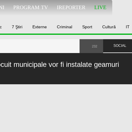
NI
PROGRAM TV
IREPORTER
LIVE
c
7 Ştiri
Externe
Criminal
Sport
Cultură
IT
SOCIAL
232
ocuit municipale vor fi instalate geamuri