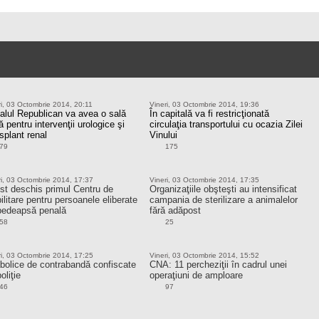
ri, 03 Octombrie 2014, 20:11
Vineri, 03 Octombrie 2014, 19:36
talul Republican va avea o sală
În capitală va fi restricţionată
 pentru intervenţii urologice şi
circulaţia transportului cu ocazia Zilei
splant renal
Vinului
79
175
ri, 03 Octombrie 2014, 17:37
Vineri, 03 Octombrie 2014, 17:35
ost deschis primul Centru de
Organizaţiile obşteşti au intensificat
ilitare pentru persoanele eliberate
campania de sterilizare a animalelor
pedeapsă penală
fără adăpost
58
25
ri, 03 Octombrie 2014, 17:25
Vineri, 03 Octombrie 2014, 15:52
bolice de contrabandă confiscate
CNA: 11 percheziţii în cadrul unei
oliţie
operaţiuni de amploare
46
97