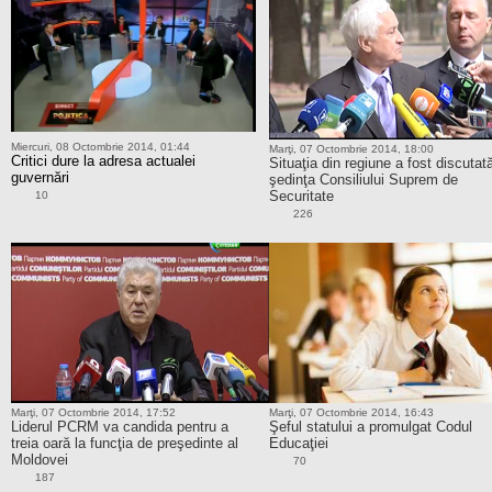
Miercuri, 08 Octombrie 2014, 01:44
Marţi, 07 Octombrie 2014, 18:00
Critici dure la adresa actualei
Situaţia din regiune a fost discutată
guvernări
şedinţa Consiliului Suprem de
Securitate
10
226
Marţi, 07 Octombrie 2014, 17:52
Marţi, 07 Octombrie 2014, 16:43
Liderul PCRM va candida pentru a
Şeful statului a promulgat Codul
treia oară la funcţia de preşedinte al
Educaţiei
Moldovei
70
187