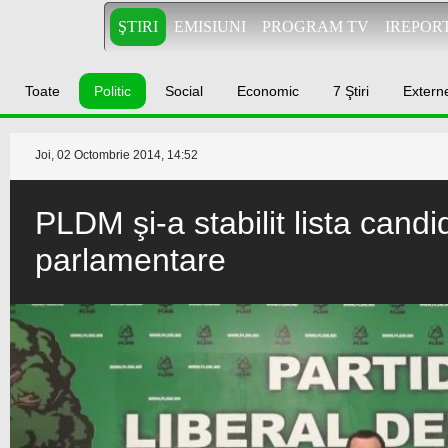
ŞTIRI
EMISIUNI
PROGRAM TV
IREPOR
Toate
Politic
Social
Economic
7 Ştiri
Extern
Joi, 02 Octombrie 2014, 14:52
PLDM şi-a stabilit lista candid
parlamentare