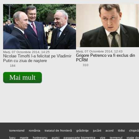
Marţi, 07 Octombrie 2014, 12:43
Marţi, 07 Octombrie 2014, 14:25
Grigore Petrenco va fi exclus din
Nicolae Timofti l-a felicitat pe Vladimir
PCRM
Putin cu ziua de naştere
310
184
Mai mult
torrentsmd
românia
tratatul de frontieră
grădiniţe
jucării
acord
tbilisi
chişin
lupu
maeie
hotineanu
purici
pasapoarte biometrice
vize
termenul
staţie d