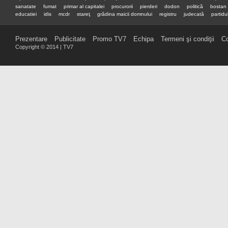
sanatate
fumat
primar al capitalei
procurorii
pierderi
dodon
politică
bostan
educatiei
idis
mcdr
stareţ
grădina maicii domnului
registru
judecată
partidul
premier
preşedinte
Prezentare
Publicitate
Promo TV7
Echipa
Termeni şi condiţii
Co
Copyright © 2014 | TV7