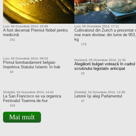
Luni, 06 Octombrie 2014, 20:08
Luni, 06 Octombrie 2014, 17:11
A fost decernat Premiul Nobel pentru
Cultivatorul din Zurich a prezentat 
medicină
mai mare dovleac din lume de 953
kg
151
175
Luni, 06 Octombrie 2014, 09:03
Duminică, 05 Octombrie 2014, 11:30
Primul bombardament belgian
Alegătorii bulgari votează în cadrul
împotriva Statului Islamic în Irak
scrutinului legislativ anticipat
34
22
Sîmbătă, 04 Octombrie 2014, 14:42
Sîmbătă, 04 Octombrie 2014, 13:38
La San Francisco se va organiza
Letonii îşi aleg Parlamentul
Festivalul Toamna de Aur
37
103
Mai mult