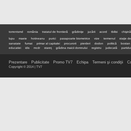
torrentsmd
românia
tratatul de frontieră
grădiniţe
jucării
acord
tbilisi
chişin
lupu
maeie
hotineanu
purici
pasapoarte biometrice
vize
termenul
staţie d
sanatate
fumat
primar al capitalei
procurorii
pierderi
dodon
politică
bostan
educatiei
idis
mcdr
stareţ
grădina maicii domnului
registru
judecată
partidul
premier
preşedinte
Prezentare
Publicitate
Promo TV7
Echipa
Termeni şi condiţii
Co
Copyright © 2014 | TV7