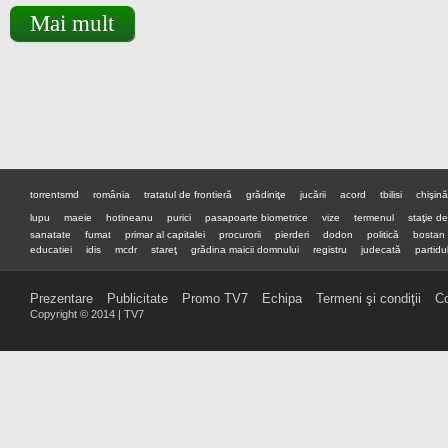
Mai mult
torrentsmd
românia
tratatul de frontieră
grădiniţe
jucării
acord
tbilisi
chişin
lupu
maeie
hotineanu
purici
pasapoarte biometrice
vize
termenul
staţie d
sanatate
fumat
primar al capitalei
procurorii
pierderi
dodon
politică
bostan
educatiei
idis
mcdr
stareţ
grădina maicii domnului
registru
judecată
partidul
premier
preşedinte
Prezentare
Publicitate
Promo TV7
Echipa
Termeni şi condiţii
Co
Copyright © 2014 | TV7