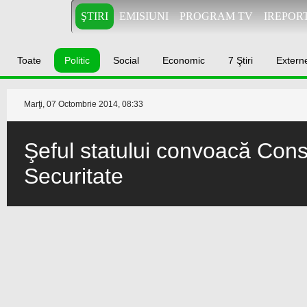
ŞTIRI
EMISIUNI
PROGRAM TV
IREPOR
Toate
Politic
Social
Economic
7 Ştiri
Extern
Marţi, 07 Octombrie 2014, 08:33
Şeful statului convoacă Cons
Securitate