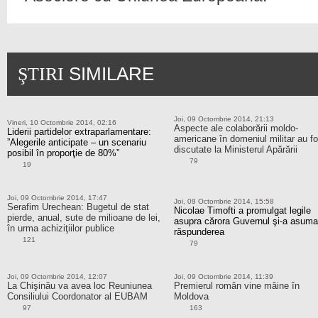
SIMILARE
ŞTIRI
Joi, 09 Octombrie 2014, 21:13
Vineri, 10 Octombrie 2014, 02:16
Aspecte ale colaborării moldo-
Liderii partidelor extraparlamentare:
americane în domeniul militar au fo
”Alegerile anticipate – un scenariu
discutate la Ministerul Apărării
posibil în proporţie de 80%”
79
19
Joi, 09 Octombrie 2014, 17:47
Joi, 09 Octombrie 2014, 15:58
Serafim Urechean: Bugetul de stat
Nicolae Timofti a promulgat legile
pierde, anual, sute de milioane de lei,
asupra cărora Guvernul şi-a asuma
în urma achiziţiilor publice
răspunderea
121
79
Joi, 09 Octombrie 2014, 12:07
Joi, 09 Octombrie 2014, 11:39
La Chişinău va avea loc Reuniunea
Premierul român vine mâine în
Consiliului Coordonator al EUBAM
Moldova
97
163