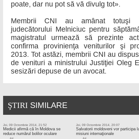
poate, dar nu pot să vă divulg tot».
Membrii CNI au amânat totuşi e
judecătorului Melniciuc pentru săptămân
magistratul urmează să prezinte ac
confirma provinienţa veniturilor şi pro
2013. Tot astăzi, membrii CNI au dispus
de venituri a ministrului Justiţiei Oleg
sesizări depuse de un avocat.
SIMILARE
ŞTIRI
Joi, 09 Octombrie 2014, 21:52
Joi, 09 Octombrie 2014, 20:07
Medicii afirmă că în Moldova se
Salvatorii moldoveni vor participa l
reduce numărul bolilor oculare
misiuni internaţionale
64
64