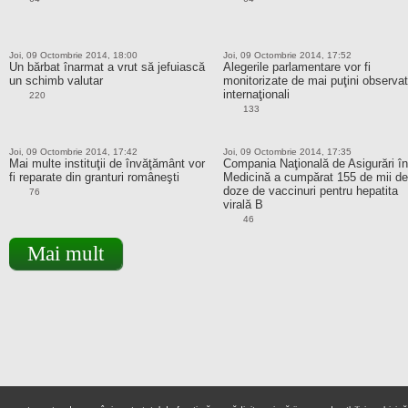
Joi, 09 Octombrie 2014, 18:00
Joi, 09 Octombrie 2014, 17:52
Un bărbat înarmat a vrut să jefuiască
Alegerile parlamentare vor fi
un schimb valutar
monitorizate de mai puţini observat
internaţionali
220
133
Joi, 09 Octombrie 2014, 17:42
Joi, 09 Octombrie 2014, 17:35
Mai multe instituţii de învăţământ vor
Compania Naţională de Asigurări în
fi reparate din granturi româneşti
Medicină a cumpărat 155 de mii de
doze de vaccinuri pentru hepatita
76
virală B
46
Mai mult