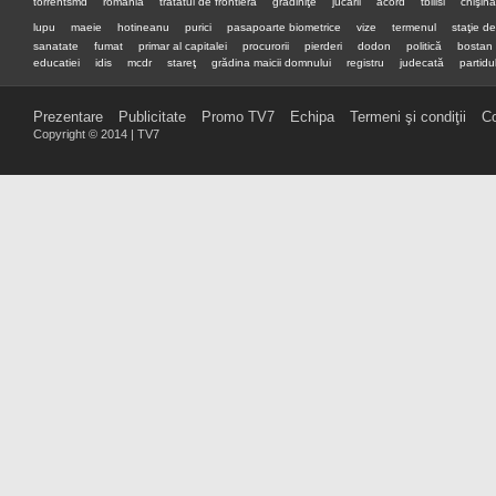
torrentsmd
românia
tratatul de frontieră
grădiniţe
jucării
acord
tbilisi
chişin
lupu
maeie
hotineanu
purici
pasapoarte biometrice
vize
termenul
staţie d
sanatate
fumat
primar al capitalei
procurorii
pierderi
dodon
politică
bostan
educatiei
idis
mcdr
stareţ
grădina maicii domnului
registru
judecată
partidul
premier
preşedinte
Prezentare
Publicitate
Promo TV7
Echipa
Termeni şi condiţii
Co
Copyright © 2014 | TV7