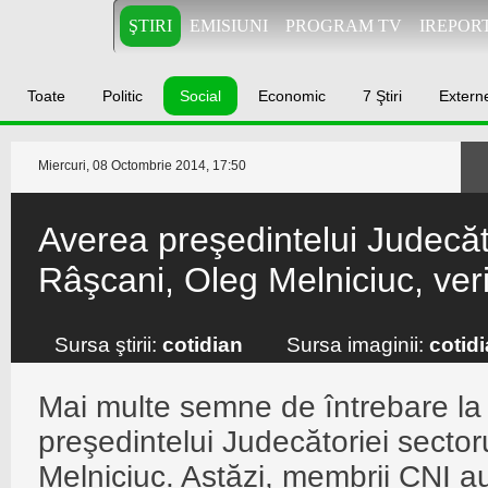
ŞTIRI
EMISIUNI
PROGRAM TV
IREPOR
Toate
Politic
Social
Economic
7 Ştiri
Extern
Miercuri, 08 Octombrie 2014, 17:50
Averea preşedintelui Judecăto
Râşcani, Oleg Melniciuc, ver
Sursa ştirii:
cotidian
Sursa imaginii:
cotid
Mai multe semne de întrebare la
preşedintelui Judecătoriei sector
Melniciuc. Astăzi, membrii CNI a