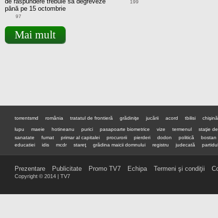
de răspundere trebuie să degreveze
199
până pe 15 octombrie
97
Mai mult
torrentsmd
românia
tratatul de frontieră
grădiniţe
jucării
acord
tbilisi
chişin
lupu
maeie
hotineanu
purici
pasapoarte biometrice
vize
termenul
staţie d
sanatate
fumat
primar al capitalei
procurorii
pierderi
dodon
politică
bostan
educatiei
idis
mcdr
stareţ
grădina maicii domnului
registru
judecată
partidul
premier
preşedinte
Prezentare
Publicitate
Promo TV7
Echipa
Termeni şi condiţii
Co
Copyright © 2014 | TV7