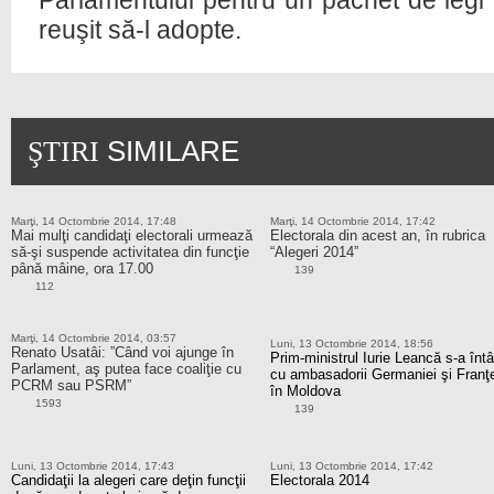
Parlamentului pentru un pachet de legi 
reuşit să-l adopte.
SIMILARE
ŞTIRI
Marţi, 14 Octombrie 2014, 17:48
Marţi, 14 Octombrie 2014, 17:42
Mai mulţi candidaţi electorali urmează
Electorala din acest an, în rubrica
să-şi suspende activitatea din funcţie
“Alegeri 2014”
până mâine, ora 17.00
139
112
Marţi, 14 Octombrie 2014, 03:57
Luni, 13 Octombrie 2014, 18:56
Renato Usatâi: ”Când voi ajunge în
Prim-ministrul Iurie Leancă s-a întâ
Parlament, aş putea face coaliţie cu
cu ambasadorii Germaniei şi Franţ
PCRM sau PSRM”
în Moldova
1593
139
Luni, 13 Octombrie 2014, 17:43
Luni, 13 Octombrie 2014, 17:42
Candidaţii la alegeri care deţin funcţii
Electorala 2014