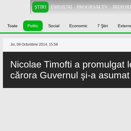
ŞTIRI
EMISIUNI
PROGRAM TV
IREPOR
Toate
Politic
Social
Economic
7 Ştiri
Extern
Joi, 09 Octombrie 2014, 15:58
Nicolae Timofti a promulgat l
cărora Guvernul şi-a asuma