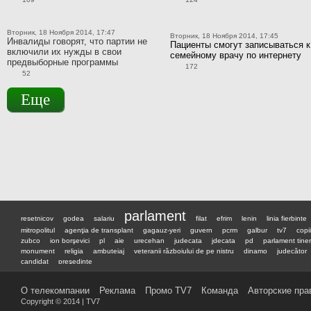
Вторник, 18 Ноября 2014, 17:47
Вторник, 18 Ноября 2014, 17:45
Инвалиды говорят, что партии не
Пациенты смогут записываться к
включили их нужды в свои
семейному врачу по интернету
предвыборные программы
172
52
Еще
parlament
resetnicov
godea
salariu
filat
efrim
lenin
linia fierbinte
mitropolitul
agenţia de transplant
gagauz-yeri
guvern
pcrm
galbur
tv7
copii
zubco
ion borşevici
pl
aie
urecehan
judecata
jdecata
pd
parlament tiner
monument
religia
ambuteiaj
veteranii războiului de pe nistru
dinamo
judecător
candidat
preşedinte
О телекомпании
Реклама
Промо TV7
Команда
Авторские пра
Copyright © 2014 | TV7