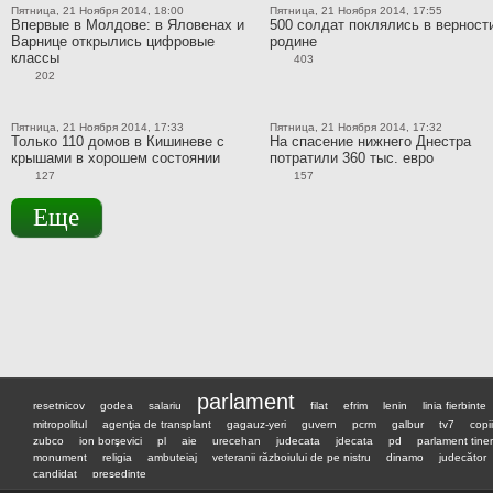
Пятница, 21 Ноября 2014, 18:00
Пятница, 21 Ноября 2014, 17:55
Впервые в Молдове: в Яловенах и
500 солдат поклялись в верност
Варнице открылись цифровые
родине
классы
403
202
Пятница, 21 Ноября 2014, 17:33
Пятница, 21 Ноября 2014, 17:32
Только 110 домов в Кишиневе с
На спасение нижнего Днестра
крышами в хорошем состоянии
потратили 360 тыс. евро
127
157
Еще
parlament
resetnicov
godea
salariu
filat
efrim
lenin
linia fierbinte
mitropolitul
agenţia de transplant
gagauz-yeri
guvern
pcrm
galbur
tv7
copii
zubco
ion borşevici
pl
aie
urecehan
judecata
jdecata
pd
parlament tiner
monument
religia
ambuteiaj
veteranii războiului de pe nistru
dinamo
judecător
candidat
preşedinte