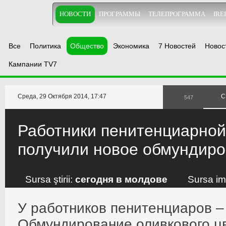
НОВОСТИ
ПРОГРАММЫ
ТЕЛЕПРОГРАММА
IRE
Все
Политика
Общество
Экономика
7 Новостей
Новос
Кампании TV7
Среда, 29 Октября 2014, 17:47
С
547
Работники пенитенциарной
получили новое обмундир
Sursa ştirii:
сегодня в молдове
Sursa im
У работников пенитенциаров –
Обмундирование оливкового цв