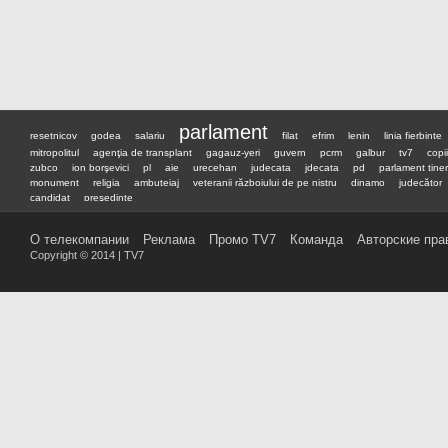
parlament
resetnicov
godea
salariu
filat
efrim
lenin
linia fierbinte
mitropolitul
agenţia de transplant
gagauz-yeri
guvern
pcrm
galbur
tv7
copii
zubco
ion borşevici
pl
aie
urecehan
judecata
jdecata
pd
parlament tiner
monument
religia
ambuteiaj
veteranii războiului de pe nistru
dinamo
judecător
candidat
preşedinte
О телекомпании
Реклама
Промо TV7
Команда
Авторские пра
Copyright © 2014 | TV7