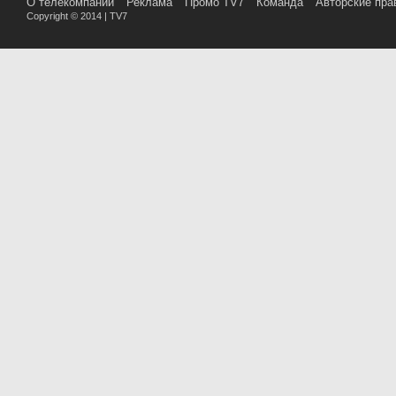
О телекомпании
Реклама
Промо TV7
Команда
Авторские пра
Copyright © 2014 | TV7