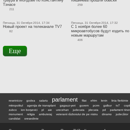
траура в Молдове по Константину
Кишинева прошли обыски
Тэнасе
259
211
Пятница, 31 Октября 2014, 17:34
Пятница, 31 Октября 2014, 17:32
Новый проект на телеканале TV7
С 1 ноября более 60
микроавтобусов будут ездить по
82
новым маршрутам
406
Еще
parlament
resetnicov
godea
salariu
filat
efrim
lenin
linia fierbinte
mitropolitul
agenţia de transplant
gagauz-yeri
guvern
pcrm
galbur
tv7
copii
zubco
ion borşevici
pl
aie
urecehan
judecata
jdecata
pd
parlament tiner
monument
religia
ambuteiaj
veteranii războiului de pe nistru
dinamo
judecător
candidat
preşedinte