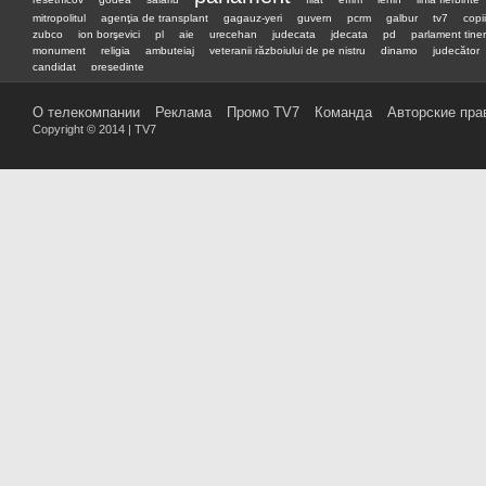
mitropolitul
agenţia de transplant
gagauz-yeri
guvern
pcrm
galbur
tv7
copii
zubco
ion borşevici
pl
aie
urecehan
judecata
jdecata
pd
parlament tiner
monument
religia
ambuteiaj
veteranii războiului de pe nistru
dinamo
judecător
candidat
preşedinte
О телекомпании
Реклама
Промо TV7
Команда
Авторские пра
Copyright © 2014 | TV7