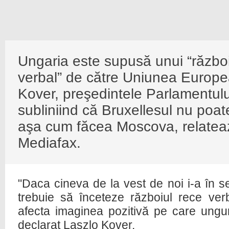
Ungaria este supusă unui “război
verbal” de către Uniunea Europ
Kover, preşedintele Parlamentul
subliniind că Bruxellesul nu poa
aşa cum făcea Moscova, relateaz
Mediafax.
"Daca cineva de la vest de noi i-a în s
trebuie să înceteze războiul rece ver
afecta imaginea pozitivă pe care ungur
declarat Laszlo Kover.