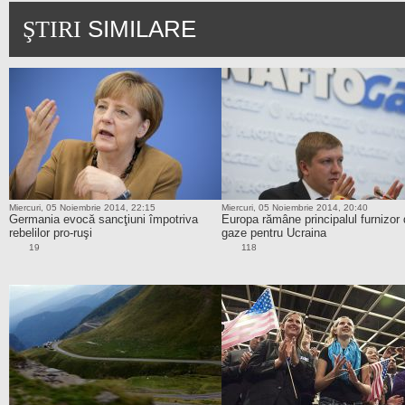
SIMILARE
ŞTIRI
Miercuri, 05 Noiembrie 2014, 22:15
Miercuri, 05 Noiembrie 2014, 20:40
Germania evocă sancţiuni împotriva
Europa rămâne principalul furnizor
rebelilor pro-ruşi
gaze pentru Ucraina
19
118