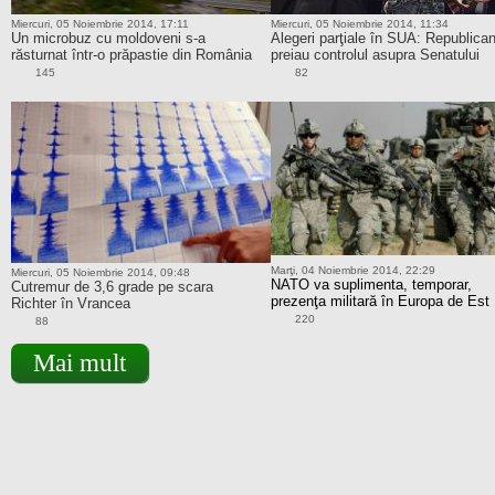
Miercuri, 05 Noiembrie 2014, 17:11
Miercuri, 05 Noiembrie 2014, 11:34
Un microbuz cu moldoveni s-a
Alegeri parţiale în SUA: Republican
răsturnat într-o prăpastie din România
preiau controlul asupra Senatului
145
82
Marţi, 04 Noiembrie 2014, 22:29
Miercuri, 05 Noiembrie 2014, 09:48
NATO va suplimenta, temporar,
Cutremur de 3,6 grade pe scara
prezenţa militară în Europa de Est
Richter în Vrancea
220
88
Mai mult