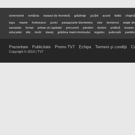
torrentsmd
românia
tratatul de frontieră
grădiniţe
jucării
acord
tbilisi
chişin
lupu
maeie
hotineanu
purici
pasapoarte biometrice
vize
termenul
staţie d
sanatate
fumat
primar al capitalei
procurorii
pierderi
dodon
politică
bostan
educatiei
idis
mcdr
stareţ
grădina maicii domnului
registru
judecată
partidul
premier
preşedinte
Prezentare
Publicitate
Promo TV7
Echipa
Termeni şi condiţii
Co
Copyright © 2014 | TV7