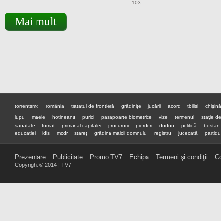
103
Mai mult
torrentsmd
românia
tratatul de frontieră
grădiniţe
jucării
acord
tbilisi
chişin
lupu
maeie
hotineanu
purici
pasapoarte biometrice
vize
termenul
staţie d
sanatate
fumat
primar al capitalei
procurorii
pierderi
dodon
politică
bostan
educatiei
idis
mcdr
stareţ
grădina maicii domnului
registru
judecată
partidul
premier
preşedinte
Prezentare
Publicitate
Promo TV7
Echipa
Termeni şi condiţii
Co
Copyright © 2014 | TV7