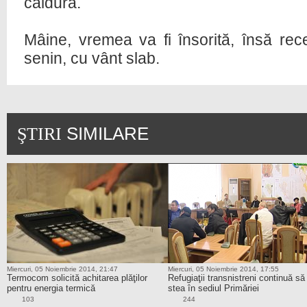
căldură.
Mâine, vremea va fi însorită, însă re
senin, cu vânt slab.
SIMILARE
ŞTIRI
Miercuri, 05 Noiembrie 2014, 21:47
Miercuri, 05 Noiembrie 2014, 17:55
Termocom solicită achitarea plăţilor
Refugiaţii transnistreni continuă să
pentru energia termică
stea în sediul Primăriei
103
244