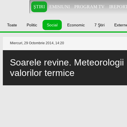
ŞTIRI
EMISIUNI
PROGRAM TV
IREPOR
Toate
Politic
Social
Economic
7 Ştiri
Extern
Miercuri, 29 Octombrie 2014, 14:20
Soarele revine. Meteorologii
valorilor termice