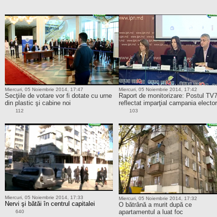
Miercuri, 05 Noiembrie 2014, 17:47
Miercuri, 05 Noiembrie 2014, 17:42
Secţiile de votare vor fi dotate cu urne
Raport de monitorizare: Postul TV
din plastic şi cabine noi
reflectat imparţial campania electo
112
103
Miercuri, 05 Noiembrie 2014, 17:33
Miercuri, 05 Noiembrie 2014, 17:32
Nervi şi bătăi în centrul capitalei
O bătrână a murit după ce
apartamentul a luat foc
640