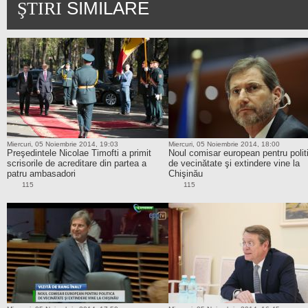
SIMILARE
ŞTIRI
Miercuri, 05 Noiembrie 2014, 19:03
Miercuri, 05 Noiembrie 2014, 18:00
Preşedintele Nicolae Timofti a primit
Noul comisar european pentru polit
scrisorile de acreditare din partea a
de vecinătate şi extindere vine la
patru ambasadori
Chişinău
115
115