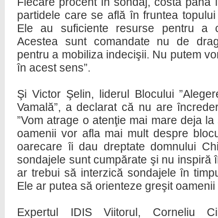
Fiecare procent în sondaj, costă până l
partidele care se află în fruntea topului
Ele au suficiente resurse pentru a 
Acestea sunt comandate nu de dragul 
pentru a mobiliza indecişii. Nu putem vo
în acest sens”.
Şi Victor Şelin, liderul Blocului ”Aleg
Vamală”, a declarat că nu are încreder
”Vom atrage o atenţie mai mare deja la
oamenii vor afla mai mult despre blocu
oarecare îi dau dreptate domnului Ch
sondajele sunt cumpărate şi nu inspiră
ar trebui să interzică sondajele în timp
Ele ar putea să orienteze greşit oamenii 
Expertul IDIS Viitorul, Corneliu C