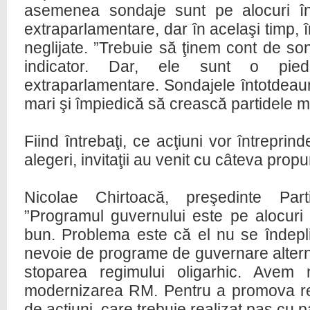
asemenea sondaje sunt pe alocuri în 
extraparlamentare, dar în acelaşi timp, în
neglijate. ”Trebuie să ţinem cont de so
indicator. Dar, ele sunt o piedi
extraparlamentare. Sondajele întotdeaun
mari şi împiedică să crească partidele mi
Fiind întrebaţi, ce acţiuni vor întreprind
alegeri, invitaţii au venit cu câteva propu
Nicolae Chirtoacă, preşedinte Part
”Programul guvernului este pe alocuri
bun. Problema este că el nu se îndepl
nevoie de programe de guvernare altern
stoparea regimului oligarhic. Avem
modernizarea RM. Pentru a promova r
de acţiuni, care trebuie realizat pas cu p