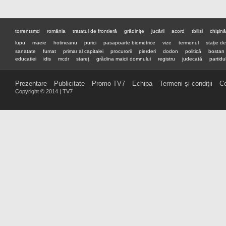
torrentsmd
românia
tratatul de frontieră
grădiniţe
jucării
acord
tbilisi
chişin
lupu
maeie
hotineanu
purici
pasapoarte biometrice
vize
termenul
staţie d
sanatate
fumat
primar al capitalei
procurorii
pierderi
dodon
politică
bostan
educatiei
idis
mcdr
stareţ
grădina maicii domnului
registru
judecată
partidul
premier
preşedinte
Prezentare
Publicitate
Promo TV7
Echipa
Termeni şi condiţii
Co
Copyright © 2014 | TV7