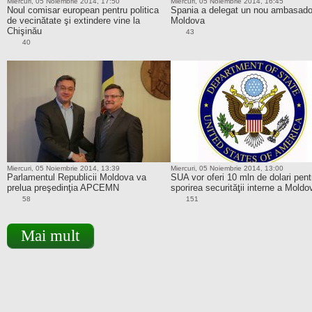
Miercuri, 05 Noiembrie 2014, 17:50
Miercuri, 05 Noiembrie 2014, 16:45
Noul comisar european pentru politica
Spania a delegat un nou ambasado
de vecinătate şi extindere vine la
Moldova
Chişinău
43
40
Miercuri, 05 Noiembrie 2014, 13:39
Miercuri, 05 Noiembrie 2014, 13:00
Parlamentul Republicii Moldova va
SUA vor oferi 10 mln de dolari pent
prelua preşedinţia APCEMN
sporirea securităţii interne a Moldo
58
151
Mai mult