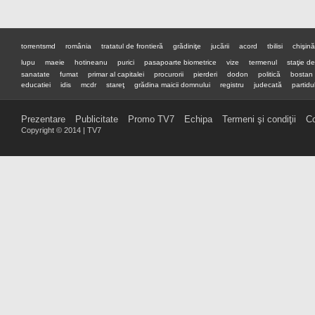
torrentsmd
românia
tratatul de frontieră
grădiniţe
jucării
acord
tbilisi
chişin
lupu
maeie
hotineanu
purici
pasapoarte biometrice
vize
termenul
staţie d
sanatate
fumat
primar al capitalei
procurorii
pierderi
dodon
politică
bostan
educatiei
idis
mcdr
stareţ
grădina maicii domnului
registru
judecată
partidul
premier
preşedinte
Prezentare
Publicitate
Promo TV7
Echipa
Termeni şi condiţii
Co
Copyright © 2014 | TV7